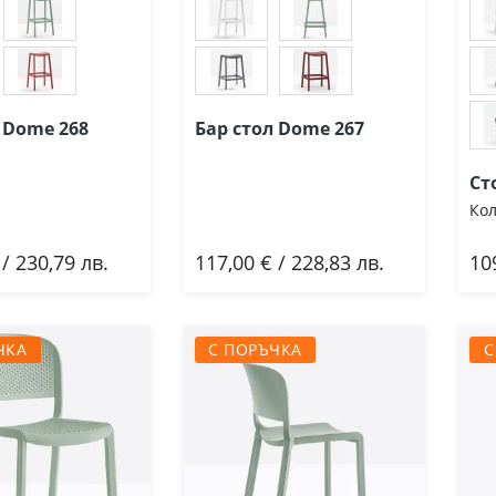
 Dome 268
Бар стол Dome 267
Ст
Кол
 / 230,79 лв.
117,00 € / 228,83 лв.
10
ави
Добави
ЧКА
С ПОРЪЧКА
С