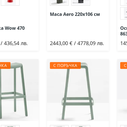
Маса Aero 220х106 см
ка Wow 470
Ос
86
 / 436,54 лв.
2443,00 € / 4778,09 лв.
14
ави
Добави
ЧКА
С ПОРЪЧКА
С