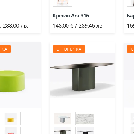
Кресло Ara 316
Ба
288,00 лв.
148,00 € / 289,46 лв.
16
ави
Добави
/
ЧКА
С ПОРЪЧКА
С