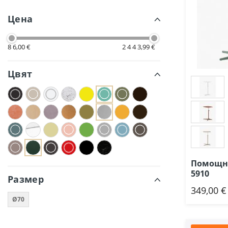
Цена
8 6,00 €
2 4 4 3,99 €
Цвят
Помощна
5910
Размер
349,00 €
Доб
Ø70