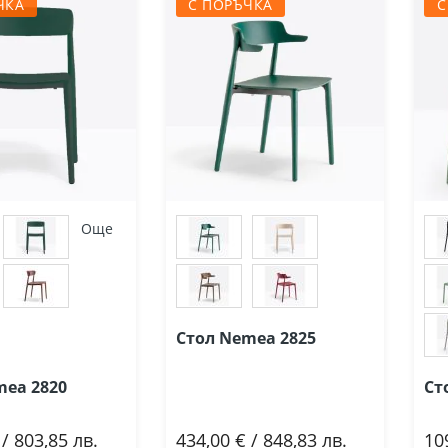
ЧКА
С ПОРЪЧКА
С
Още
Стол Nemea 2825
mea 2820
Ст
 / 803,85 лв.
434,00 € / 848,83 лв.
10
ави
Добави