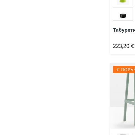
Табурет
223,20 €
Доб
С ПОРЪ