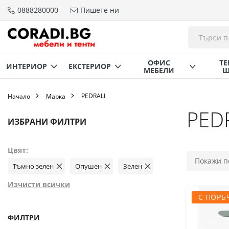
0888280000
Пишете ни
Прескачане
към
съдържанието
ОФИС
ТЕ
ИНТЕРИОР
ЕКСТЕРИОР
МЕБЕЛИ
Щ
PEDRALI
Начало
Марка
PED
Пазаруване
ИЗБРАНИ ФИЛТРИ
по
Цвят
Тъмно зелен
Опушен
Зелен
Премахнете
Премахнете
Премахнете
този
този
този
елемент
елемент
елемент
Изчисти всички
С ПОРЪ
ФИЛТРИ