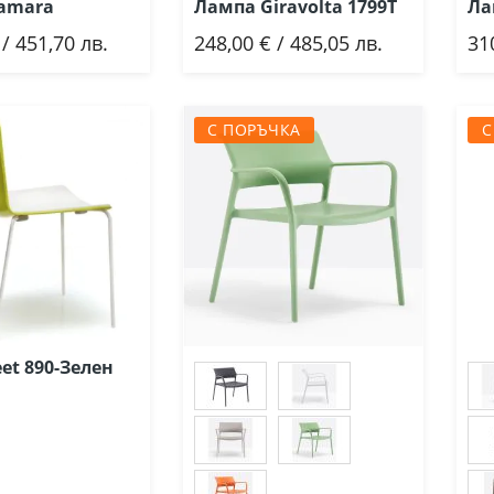
amara
Лампа Giravolta 1799Т
Ла
 / 451,70 лв.
248,00 € / 485,05 лв.
31
ави
Добави
С ПОРЪЧКА
С
et 890-Зелен