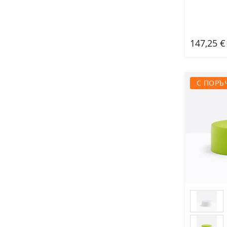
147,25 €
Доб
С ПОРЪ