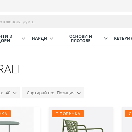
НТИ и
ОСНОВИ и
НАРДИ
КЕТЪРИ
ОРИ
ПЛОТОВЕ
RALI
40
Позиция
Настрой
низходяща
посока
ЧКА
С ПОРЪЧКА
С