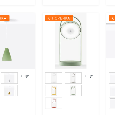
ЧКА
С ПОРЪЧКА
С
Още
Още