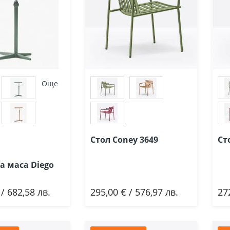
Още
Стол Coney 3649
Ст
 маса Diego
 / 682,58 лв.
295,00 € / 576,97 лв.
27
ави
Добави