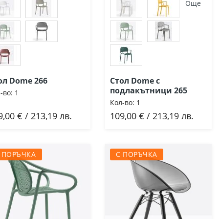
Още
ол Dome 266
Стол Dome с
подлакътници 265
-во:
1
Кол-во:
1
9,00 € / 213,19 лв.
109,00 € / 213,19 лв.
Добави
Добави
 ПОРЪЧКА
С ПОРЪЧКА