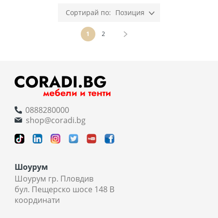
Позиция
Страница
В момента четете страница
Страница
Страница
Напред
1
2
0888280000
shop@coradi.bg
Шоурум
Шоурум гр. Пловдив
бул. Пещерско шосе 148 В
координати