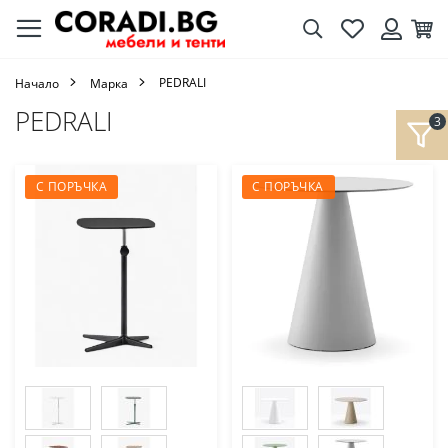
Търсене
Любими
Кол
Вход
PEDRALI
Начало
Марка
PEDRALI
С ПОРЪЧКА
С ПОРЪЧКА