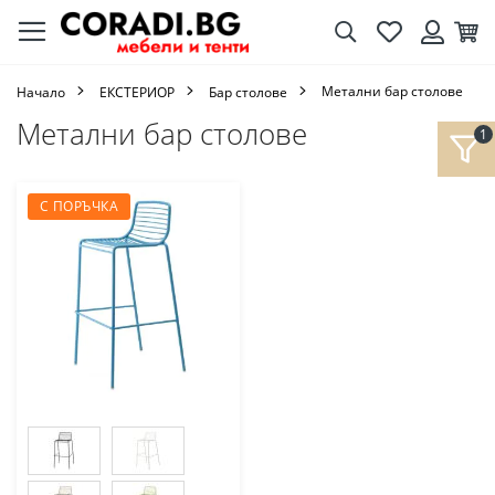
Търсене
Любими
Кол
Вход
Метални бар столове
Начало
ЕКСТЕРИОР
Бар столове
Метални бар столове
С ПОРЪЧКА