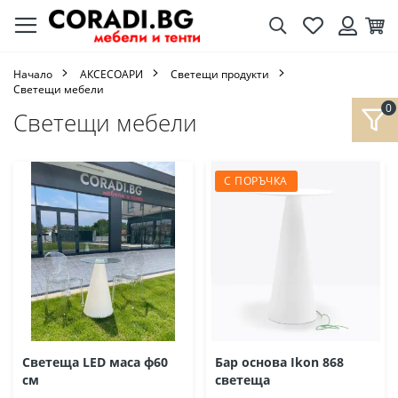
Търсене
Любими
Кол
Вход
Начало
AКСЕСОАРИ
Светещи продукти
Светещи мебели
Светещи мебели
С ПОРЪЧКА
Светеща LED маса ф60
Бар основа Ikon 868
см
светеща