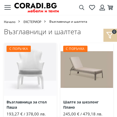
Търсене
Любими
Кол
Вход
Възглавници и шалтета
Начало
ЕКСТЕРИОР
Възглавници и шалтета
С ПОРЪЧКА
С ПОРЪЧКА
Възглавница за стол
Шалте за шезлонг
Паша
Плано
193,27 €
378,00 лв.
245,00 €
479,18 лв.
/
/