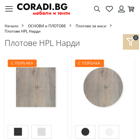
Търсене
Любими
Кол
Вход
Начало
ОСНОВИ и ПЛОТОВЕ
Плотове за маси
Плотове HPL Нарди
Плотове HPL Нарди
С ПОРЪЧКА
С ПОРЪЧКА