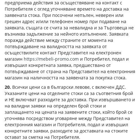
предприема действия за осъществяване на контакт с
Потребителя с оглед уточняване времето на доставка на
заявената стока. При посочени непълен, неверен или
грешен адрес и/или телефонен номер при подаване на
заявката, същата се счита за невалидна и за Търговеца не
възниква задължение за нейното изпълнение. Заявката
поражда действие между страните от момента на
потвърждаване на валидността на заявката от
осъществилите контакт Представител на електронен
магазин
https://mebeli-promo.com
и Потребител, подал и
извършил конкретната заявка, предшествано от
потвърждаване от страна на Представител на електронния
магазин на наличността на заявената за покупка стока.
20.
Всички цени са в български левове, с включен ДДС.
Указаните цени на отделните стоки са за съответния брой
и НЕ включват разходите за доставка. При извършването и
на валидни заявки на определен брой стоки и
заплащането на цената на заявените стоки, който брой се
уточнява посредством уговаряне между Представител на
електронния магазин и Потребителя, подал и извършил
конкретните заявки, разходите за доставката на стоките
остават за сметка на Потребителя.