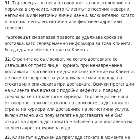
31.
Търговецът не носи отговорност за неизпълнение на
поръчка в случаите, когато Клиентът е посочил неверни,
непълни и/или неточни лични данни, включително, когато
е посочил непълен, неточен или фиктивен адрес или
телефон.
Търговецът си запазва правото да удължава срока за
доставка, като своевременно информира за това Клиента,
без да дължи обезщетение на Клиента.
32.
Страните се съгласяват, че когато доставката се
извършва от трето лице – куриер, при ненавременна
доставката Търговецът не дължи обезщетение на Клиента,
не носи отговорност за унищожаване или повреда на
стоката или опаковката при доставката. Всички претенции
на Клиента във връзка с подобни дефекти и повреди
следва да се отправят към куриера. Търговецът не носи
отговорност при неспазване на сроковете за доставка от
страна на куриера или доставчика на логистична услуга,
включително, ако получателят на доставката не е бил
открит на адреса, доставката е забавена или доставена на
грешен адрес от куриера и др.
33.
Клиентът е длъжен да прегледа стоката в момента на