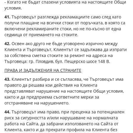
- Когато не бъдат спазени условията на настоящите Общи
условия.
41.
Търговецът разглежда рекламациите само след като
получи плащане на всички стоки от поръчката, в която са
включени рекламираните стоки, но не по-късно от една
седмица от приемането на стоките.
42.
Освен ако друго не бъде уговорено изрично между
Клиента и Търговецът, Клиентът се задължава да изпрати
за собствена сметка стоките за ремонт на адреса на
Търговеца: гр. Пловдив, бул. Пещерско шосе 148 В.
ПРАВА И ЗАДЪЛЖЕНИЯ НА СТРАНИТЕ
43.
Клиентът разбира и се съгласява, че Търговецът има
правото да решава кои действия на Клиента
представляват нарушение на настоящите Общи условия,
както и да предприема съответните мерки за
отстраняване на нарушението.
44.
Търговецът има право, при преценка за потенциален
риск за сигурността и/или нарушаване на нормалната
работа на Сайта, да забрани използването на Сайта от
Клиента, както и да прекрати профила на Клиента без