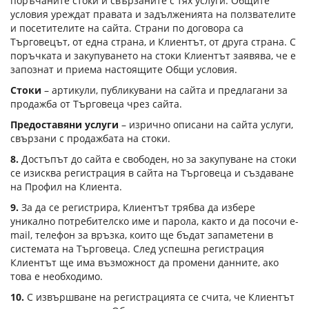
поръчаните стоки и свързаните с тях услуги. Общите
условия уреждат правата и задълженията на ползвателите
и посетителите на сайта. Страни по договора са
Търговецът, от една страна, и Клиентът, от друга страна. С
поръчката и закупуването на стоки Клиентът заявява, че е
запознат и приема настоящите Общи условия.
Стоки
– артикули, публикувани на сайта и предлагани за
продажба от Търговеца чрез сайта.
Предоставяни услуги
– изрично описани на сайта услуги,
свързани с продажбата на стоки.
8.
Достъпът до сайта е свободен, но за закупуване на стоки
се изисква регистрация в сайта на Търговеца и създаване
на Профил на Клиента.
9.
За да се регистрира, Клиентът трябва да избере
уникално потребителско име и парола, както и да посочи e-
mail, телефон за връзка, които ще бъдат запаметени в
системата на Търговеца. След успешна регистрация
Клиентът ще има възможност да промени данните, ако
това е необходимо.
10.
С извършване на регистрацията се счита, че Клиентът