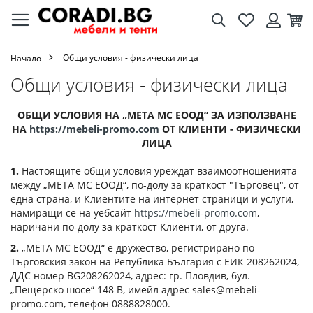
Търсене
Любими
Кол
Вход
Общи условия - физически лица
Начало
Общи условия - физически лица
ОБЩИ УСЛОВИЯ НА „МЕТА МС ЕООД“ ЗА ИЗПОЛЗВАНЕ
НА
https://mebeli-promo.com
ОТ КЛИЕНТИ - ФИЗИЧЕСКИ
ЛИЦА
1.
Настоящите общи условия уреждат взаимоотношенията
между „МЕТА МС ЕООД“, по-долу за краткост "Търговец", от
една страна, и Клиентите на интернет страници и услуги,
намиращи се на уебсайт
https://mebeli-promo.com
,
наричани по-долу за краткост Клиенти, от друга.
2.
„МЕТА МС ЕООД“ е дружество, регистрирано по
Търговския закон на Република България с ЕИК 208262024,
ДДС номер BG208262024, адрес: гр. Пловдив, бул.
„Пещерско шосе“ 148 В, имейл адрес
sales@mebeli-
promo.com
, телефон 0888828000.