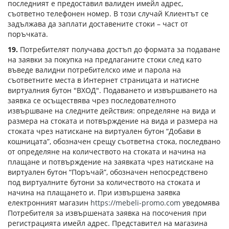
последният е предоставил валиден имейл адрес,
съответно телефонен номер. В този случай Клиентът се
задължава да заплати доставените стоки – част от
поръчката.
19.
Потребителят получава достъп до формата за подаване
на заявки за покупка на предлаганите стоки след като
въведе валидни потребителско име и парола на
съответните места в Интернет страницата и натисне
виртуалния бутон "ВХОД". Подаването и извършването на
заявка се осъществява чрез последователното
извършване на следните действия: определяне на вида и
размера на стоката и потвърждение на вида и размера на
стоката чрез натискане на виртуален бутон “Добави в
кошницата”, обозначен срещу съответна стока, последвано
от определяне на количеството на стоката и начина на
плащане и потвърждение на заявката чрез натискане на
виртуален бутон “Поръчай”, обозначен непосредствено
под виртуалните бутони за количеството на стоката и
начина на плащането и. При извършена заявка
електронният магазин
https://mebeli-promo.com
уведомява
Потребителя за извършената заявка на посочения при
регистрацията имейл адрес. Представител на магазина