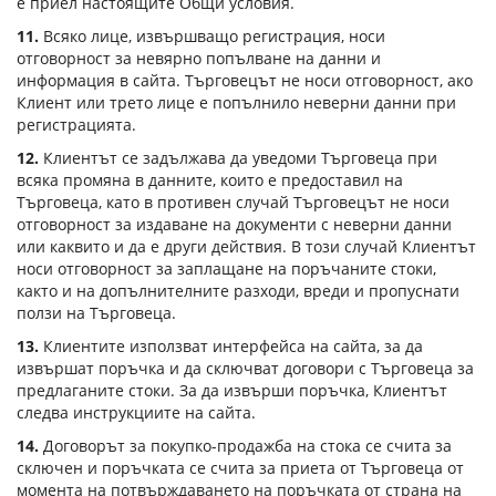
е приел настоящите Общи условия.
11.
Всяко лице, извършващо регистрация, носи
отговорност за невярно попълване на данни и
информация в сайта. Търговецът не носи отговорност, ако
Клиент или трето лице е попълнило неверни данни при
регистрацията.
12.
Клиентът се задължава да уведоми Търговеца при
всяка промяна в данните, които е предоставил на
Търговеца, като в противен случай Търговецът не носи
отговорност за издаване на документи с неверни данни
или каквито и да е други действия. В този случай Клиентът
носи отговорност за заплащане на поръчаните стоки,
както и на допълнителните разходи, вреди и пропуснати
ползи на Търговеца.
13.
Клиентите използват интерфейса на сайта, за да
извършат поръчка и да сключват договори с Търговеца за
предлаганите стоки. За да извърши поръчка, Клиентът
следва инструкциите на сайта.
14.
Договорът за покупко-продажба на стока се счита за
сключен и поръчката се счита за приета от Търговеца от
момента на потвърждаването на поръчката от страна на