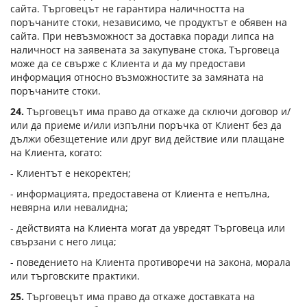
сайта. Търговецът не гарантира наличността на
поръчаните стоки, независимо, че продуктът е обявен на
сайта. При невъзможност за доставка поради липса на
наличност на заявената за закупуване стока, Търговеца
може да се свърже с Клиента и да му предостави
информация относно възможностите за замяната на
поръчаните стоки.
24.
Търговецът има право да откаже да сключи договор и/
или да приеме и/или изпълни поръчка от Клиент без да
дължи обезщетение или друг вид действие или плащане
на Клиента, когато:
- Клиентът е некоректен;
- информацията, предоставена от Клиента е непълна,
невярна или невалидна;
- действията на Клиента могат да увредят Търговеца или
свързани с него лица;
- поведението на Клиента противоречи на закона, морала
или търговските практики.
25.
Търговецът има право да откаже доставката на