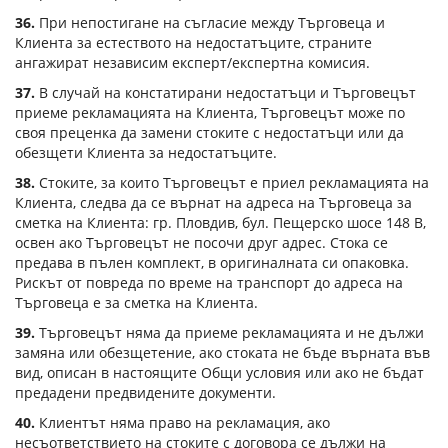
36.
При непостигане на съгласие между Търговеца и
Клиента за естеството на недостатъците, страните
ангажират независим експерт/експертна комисия.
37.
В случай на констатирани недостатъци и Търговецът
приеме рекламацията на Клиента, Търговецът може по
своя преценка да замени стоките с недостатъци или да
обезщети Клиента за недостатъците.
38.
Стоките, за които Търговецът е приел рекламацията на
Клиента, следва да се върнат на адреса на Търговеца за
сметка на Клиента: гр. Пловдив, бул. Пещерско шосе 148 В,
освен ако Търговецът не посочи друг адрес. Стока се
предава в пълен комплект, в оригиналната си опаковка.
Рискът от повреда по време на транспорт до адреса на
Търговеца е за сметка на Клиента.
39.
Търговецът няма да приеме рекламацията и не дължи
замяна или обезщетение, ако стоката не бъде върната във
вид, описан в настоящите Общи условия или ако не бъдат
предадени предвидените документи.
40.
Клиентът няма право на рекламация, ако
несъответствието на стоките с договора се дължи на