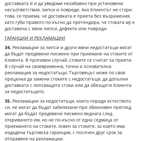
доставката ѝ и да уведоми незабавно при установени
несъответствия, липси и повреди. Ако Клиентът не стори
това, се приема, че доставката е приета без възражения,
като губи правото по-късно да претендира, че стоката му е
доставена с явни липси, дефекти или повреди.
ГАРАНЦИИ И РЕКЛАМАЦИИ
34.
Рекламации за липси и други явни недостатъци могат
да бъдат предявени писмено при приемане на стоките от
Клиента. В противен случай, стоките се считат за приети.
В случай на своевременна, точна и основателна
рекламация за недостатъци, Търговецът може по своя
преценка да замени стоките с недостатъци, да допълни
доставката с липсващите стоки или да обезщети Клиента
за недостатъците.
35.
Рекламации за недостатъци, които поради естеството
си, не могат да бъдат забелязани при обикновен преглед,
могат да бъдат предявени писмено веднага след
откриването им, но не по-късно от една седмица от
приемането на стоките, освен за стоките, за които има
издадена търговска гаранция, с посочен друг срок за
отправяне на рекламации.