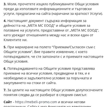
3.
Моля, прочетете изцяло публикуваните Общи условия
преди да използвате информационните и търговски
услуги, предлагани на сайта (наричани за краткост Услуги).
4.
Настоящият документ съдържа информация за
дейността на „МЕТА МС ЕООД“ и общите условия за
ползване на услугите, предоставяни от „МЕТА МС ЕООД“,
като уреждат отношенията между нас и всеки един от
Клиентите ни.
5.
При маркиране на полето "Приемам/Съгласен съм с
Общите условия", Вие правите изявление, с което
потвърждавате, че сте запознати с и приемате настоящите
Общи условия.
6.
Потвърждаването на Общите условия представлява
приемане на всички условия, предвидени в тях, и е
необходимо и задължително условие за поръчката и
закупуването на стоки от сайта.
7.
За целите на настоящите Общи условия долупосочените
понятия следва да се разбират в следния смисъл:
Сайт
-
https://mebeli-promo.com
и всички негови
подстраници. Сайтът има функциите на електронен