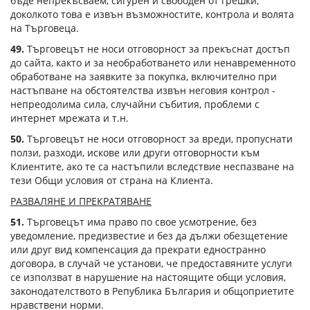
бъде непрекъсваем, сигурен и свободен от грешки,
доколкото това е извън възможностите, контрола и волята
на Търговеца.
49.
Търговецът не носи отговорност за прекъснат достъп
до сайта, както и за необработването или ненавременното
обработване на заявките за покупка, включително при
настъпване на обстоятелства извън неговия контрол -
непреодолима сила, случайни събития, проблеми с
интернет мрежата и т.н.
50.
Търговецът не носи отговорност за вреди, пропуснати
ползи, разходи, искове или други отговорности към
Клиентите, ако те са настъпили вследствие неспазване на
тези Общи условия от страна на Клиента.
РАЗВАЛЯНЕ И ПРЕКРАТЯВАНЕ
51.
Търговецът има право по свое усмотрение, без
уведомление, предизвестие и без да дължи обезщетение
или друг вид компенсация да прекрати едностранно
договора, в случай че установи, че предоставяните услуги
се използват в нарушение на настоящите общи условия,
законодателството в Република България и общоприетите
нравствени норми.