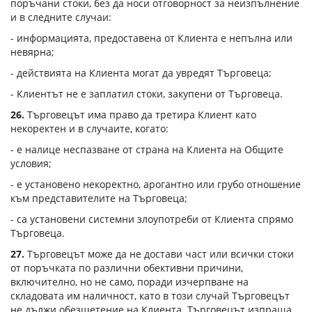
поръчани стоки, без да носи отговорност за неизпълнение
и в следните случаи:
- информацията, предоставена от Клиента е непълна или
невярна;
- действията на Клиента могат да увредят Търговеца;
- Клиентът не е заплатил стоки, закупени от Търговеца.
26.
Търговецът има право да третира Клиент като
некоректен и в случаите, когато:
- е налице неспазване от страна на Клиента на Общите
условия;
- е установено некоректно, арогантно или грубо отношение
към представителите на Търговеца;
- са установени системни злоупотреби от Клиента спрямо
Търговеца.
27.
Търговецът може да не достави част или всички стоки
от поръчката по различни обективни причини,
включително, но не само, поради изчерпване на
складовата им наличност, като в този случай Търговецът
не дължи обезщетение на Клиента. Търговецът изпраща