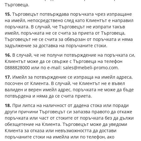
Търговеца.
15.
Търговецът потвърждава поръчката чрез изпращане
на имейл, непосредствено след като Клиентът е направил
поръчката. В случай, че Търговецът не изпрати такъв
имейл, поръчката не се счита за приета от Търговеца,
Търговецът не се счита за обвързан от поръчката и няма
задължение за доставка на поръчаните стоки.
1
6
.
В случай, че не получи потвърждение на поръчката си,
Клиентът може да се свърже с Търговеца на телефон
0888828000 или по
e-mail
:
sales@mebeli-promo.com
.
1
7
.
Имейл за потвърждение се изпраща на имейл адреса,
посочен от Клиента. В случай, че Клиентът не е въвел
валиден и верен имейл адрес, поръчката не може да бъде
потвърдена и няма да се счита приета.
18.
При липса на наличност от дадена стока или поради
други причини Търговецът си запазва правото да откаже
поръчката или част от стоките от поръчката без да дължи
обезщетение на Клиента. Търговецът може да уведоми
Клиента за отказа или невъзможността да достави
поръчаните стоки на имейла или по телефон, ако