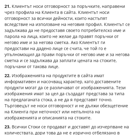
21.
Клиентът носи отговорност за поръчките, направени
чрез профила на Клиента в сайта. Клиентът носи
отговорност за всички дейности, които настъпят
вследствие на използване на неговия профил. Клиентът се
задължава да не предоставя своето потребителско име и
парола на лица, които не желае да правят поръчки от
негово име и за негова сметка. Ако Клиентът ги
предостави на дадено лице се счита, че той го е
упълномощил да прави поръчки от негово име и за негова
сметка и се задължава да заплати цената на стоките,
поръчани от такова лице.
22.
Изображенията на продуктите в сайта имат
информативен и насочващ характер, като доставените
продукти могат да се различават от изображенията. Тези
изображения имат за цел да създадат представа за типа
на предлаганата стока, а не да я представят точно.
Търговецът не носи отговорност и не дължи обезщетение
на Клиента при неточност или непълнота на
изображенията и описанията на стоките.
23.
Всички Стоки се продават и доставят до изчерпване на
количествата, дори това да не е изрично отбелязано в