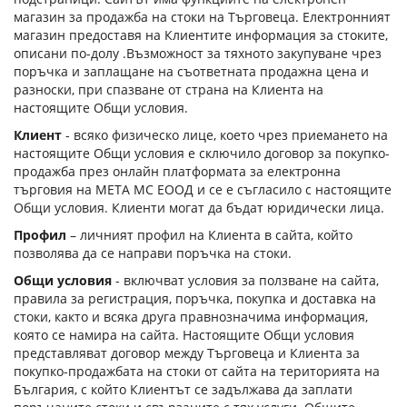
магазин за продажба на стоки на Търговеца. Електронният
магазин предоставя на Клиентите информация за стоките,
описани по-долу .Възможност за тяхното закупуване чрез
поръчка и заплащане на съответната продажна цена и
разноски, при спазване от страна на Клиента на
настоящите Общи условия.
Клиент
- всяко физическо лице, което чрез приемането на
настоящите Общи условия е сключило договор за покупко-
продажба през онлайн платформата за електронна
търговия на МЕТА МС ЕООД и се е съгласило с настоящите
Общи условия. Клиенти могат да бъдат юридически лица.
Профил
– личният профил на Клиента в сайта, който
позволява да се направи поръчка на стоки.
Общи условия
- включват условия за ползване на сайта,
правила за регистрация, поръчка, покупка и доставка на
стоки, както и всяка друга правнозначима информация,
която се намира на сайта. Настоящите Общи условия
представляват договор между Търговеца и Клиента за
покупко-продажбата на стоки от сайта на територията на
България, с който Клиентът се задължава да заплати