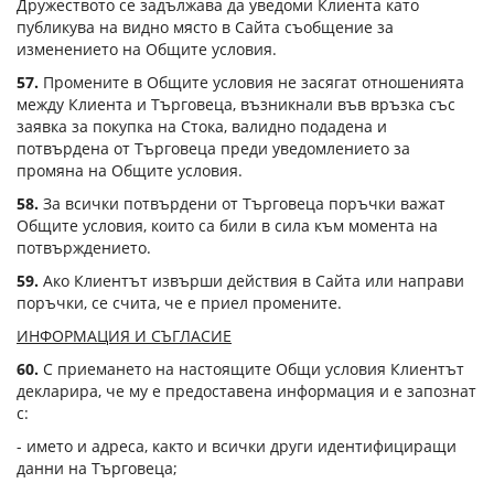
Дружеството се задължава да уведоми Клиента като
публикува на видно място в Сайта съобщение за
изменението на Общите условия.
57.
Промените в Общите условия не засягат отношенията
между Клиента и Търговеца, възникнали във връзка със
заявка за покупка на Стока, валидно подадена и
потвърдена от Търговеца преди уведомлението за
промяна на Общите условия.
58.
За всички потвърдени от Търговеца поръчки важат
Общите условия, които са били в сила към момента на
потвърждението.
59.
Ако Клиентът извърши действия в Сайта или направи
поръчки, се счита, че е приел промените.
ИНФОРМАЦИЯ И СЪГЛАСИЕ
60.
С приемането на настоящите Общи условия Клиентът
декларира, че му е предоставена информация и е запознат
с:
- името и адреса, както и всички други идентифициращи
данни на Търговеца;