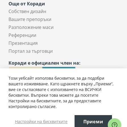
Още от Коради
Собствен дизайн
Вашите препоръки
Разположение маси
Референции
Презентация
Портал за търговци
Коради е официален член на:
Този уебсайт използва бисквитки, за да подобри
вашето изживяване. Като щракнете върху „Приеми“,
вие се съгласявате с използването на ВСИЧКИ
бисквитки. Въпреки това можете да посетите
Настройки на бисквитките, за да предоставите
контролирано съгласие.
Всички права запазени © 2025 coradi.bg
Приеми
Настройки на бисквитките
Електронен магазин