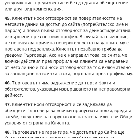
уведомление, предизвестие и без да дължи обезщетение
или друг вид компенсация.
45.
Клиентът носи отговорност за поверителността на
неговите данни за достъп до сайта (потребителско име и
парола) и поема пълна отговорност за дейности/действия,
извършени през неговия профил. В случай на съмнение,
че по някаква причина поверителността на данните му е
поставена под заплаха, Клиентът незабавно трябва да
уведоми Търговеца. Ако не е направил това, се счита, че
всички действия през профила на Клиента са направени
от него лично и той носи отговорност за тях, включително
за заплащане на всички стоки, поръчани през профила му.
46.
Търговецът няма задължение да търси факти и
обстоятелства, указващи извършването на неправомерна
дейност.
47.
Клиентът носи отговорност и се задължава да
обезщети Търговеца за всички пропуснати ползи, вреди и
загуби, следствие на нарушаване на закона или тези Общи
условия от страна на Клиента.
48.
Търговецът не гарантира, че достъпът до Сайта ще