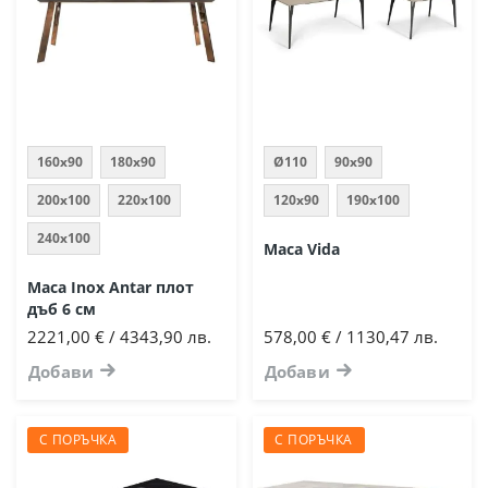
160x90
180x90
Ø110
90х90
200x100
220x100
120x90
190x100
240x100
Маса Vida
Маса Inox Antar плот
дъб 6 см
2221,00 € / 4343,90 лв.
578,00 € / 1130,47 лв.
Добави
Добави
С ПОРЪЧКА
С ПОРЪЧКА