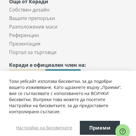
Още от Коради
Собствен дизайн
Вашите препоръки
Разположение маси
Референции
Презентация
Портал за търговци
Коради е официален член на:
Този уебсайт използва бисквитки, за да подобри
вашето изживяване. Като щракнете върху „Приеми“,
вие се съгласявате с използването на ВСИЧКИ
бисквитки. Въпреки това можете да посетите
Настройки на бисквитките, за да предоставите
контролирано съгласие.
Всички права запазени © 2025 coradi.bg
Приеми
Настройки на бисквитките
Електронен магазин