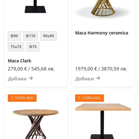
Маса Harmony ceramica
Ø90
Ø110
90х90
75x75
Ø75
Маса Clark
279,00 € / 545,68 лв.
1979,00 €
3870,59 лв.
/
Добави
Добави
С ПОРЪЧКА
С ПОРЪЧКА