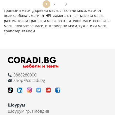
Страница
В момента четете страница
Страница
Страница
Напред
1
2
трапезни маси, дървени маси, стъклени маси, маси от
поликарбонат, маси от HPL-ламинат, пластмасови маси,
разтегателни трапезни маси, разтегателни маси, основи за
маси, плотове за маси, интериорни маси, кухненски маси,
трапезарни маси
0888280000
shop@coradi.bg
Шоурум
Шоурум гр. Пловдив