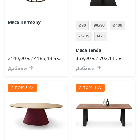
Маса Harmony
Ø90
90х90
Ø100
75x75
Ø75
Маса Tenda
2140,00 €
4185,48 лв.
359,00 € / 702,14 лв.
/
Добави
Добави
С ПОРЪЧКА
С ПОРЪЧКА