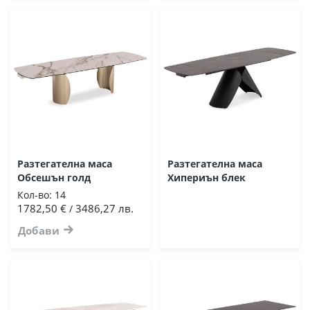
Разтегателна маса
Разтегателна маса
Обсешън голд
Хипериън блек
Кол-во:
14
1782,50 €
3486,27 лв.
/
Добави