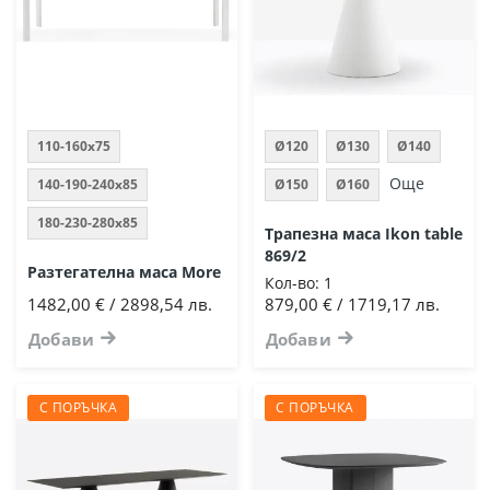
110-160х75
Ø120
Ø130
Ø140
Още
140-190-240х85
Ø150
Ø160
180-230-280х85
Трапезна маса Ikon table
869/2
Разтегателна маса More
Кол-во:
1
1482,00 € / 2898,54 лв.
879,00 € / 1719,17 лв.
Добави
Добави
С ПОРЪЧКА
С ПОРЪЧКА