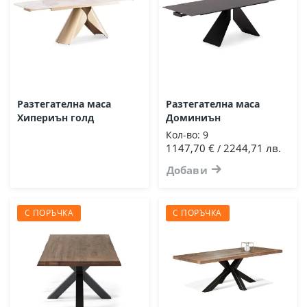
Разтегателна маса
Разтегателна маса
Хипериън голд
Доминиън
Кол-во:
9
1147,70 €
2244,71 лв.
/
Добави
С ПОРЪЧКА
С ПОРЪЧКА