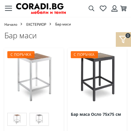
Търсене
Любими
Кол
Вход
Бар маси
Начало
ЕКСТЕРИОР
Бар маси
С ПОРЪЧКА
С ПОРЪЧКА
Бар маса Осло 75х75 см