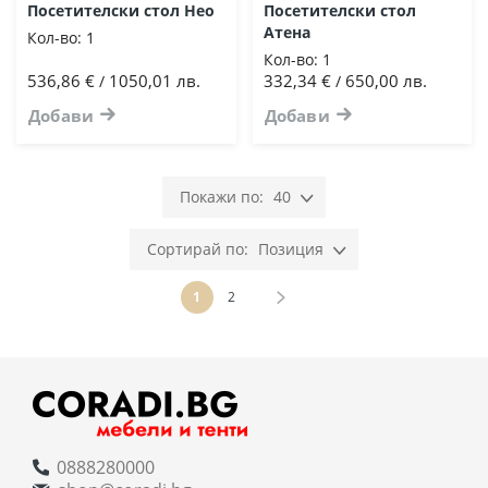
Посетителски стол Нео
Посетителски стол
Атена
Кол-во:
1
Кол-во:
1
536,86 €
1050,01 лв.
332,34 €
650,00 лв.
/
/
Добави
Добави
40
Позиция
Страница
В момента четете страница
Страница
Страница
Напред
1
2
0888280000