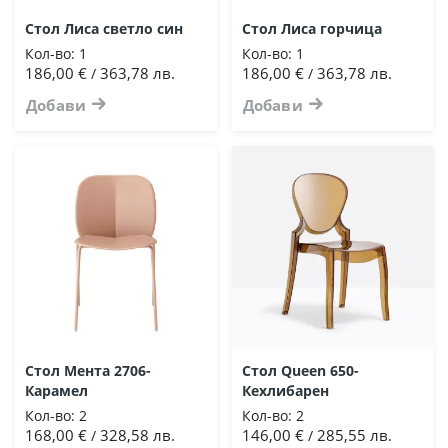
Стол Лиса светло син
Стол Лиса горчица
Кол-во:
1
Кол-во:
1
186,00 €
363,78 лв.
186,00 €
363,78 лв.
/
/
Добави
Добави
Стол Мента 2706-
Стол Queen 650-
Карамел
Кехлибарен
Кол-во:
2
Кол-во:
2
168,00 €
328,58 лв.
146,00 €
285,55 лв.
/
/