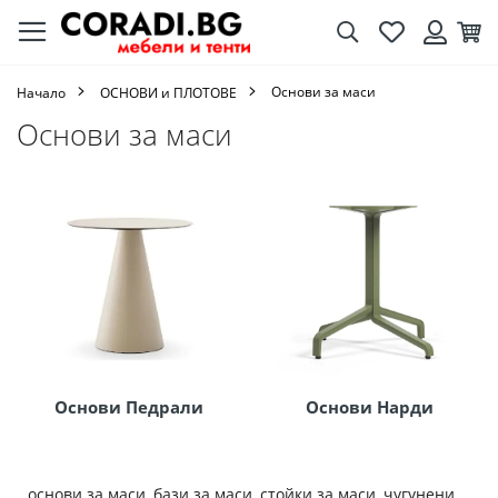
Търсене
Любими
Кол
Вход
Основи за маси
Начало
ОСНОВИ и ПЛОТОВЕ
Основи за маси
Основи Педрали
Основи Нарди
основи за маси, бази за маси, стойки за маси, чугунени