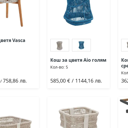
ветя Vasca
Кош за цветя Aio голям
Ко
ср
Кол-во:
5
Кол
758,86 лв.
585,00 € / 1144,16 лв.
36
ави
Добави
/