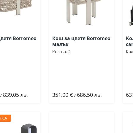
цветя Borromeo
Кош за цветя Borromeo
Ко
малък
ca
Кол-во:
2
Кол
839,05 лв.
351,00 €
686,50 лв.
63
ави
Добави
/
/
ЧКА