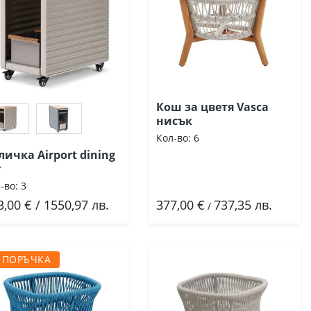
Кош за цветя Vasca
нисък
Кол-во:
6
личка Airport dining
r
-во:
3
3,00 € / 1550,97 лв.
377,00 €
737,35 лв.
Добави
Добави
/
 ПОРЪЧКА