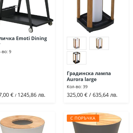
личка Emoti Dining
r
-во:
9
Градинска лампа
Aurora large
Кол-во:
39
7,00 €
1245,86 лв.
325,00 € / 635,64 лв.
Добави
Добави
/
С ПОРЪЧКА