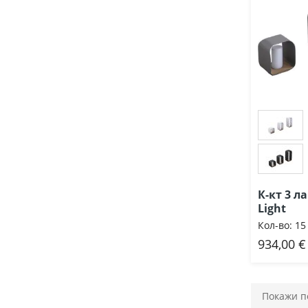
К-кт 3 
Light
Кол-во:
15
934,00 €
Доб