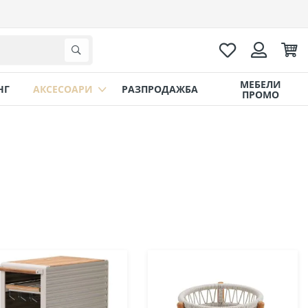
Любими
Коли
Търсене
Вход
МЕБЕЛИ
НГ
AКСЕСОАРИ
РАЗПРОДАЖБА
ПРОМО