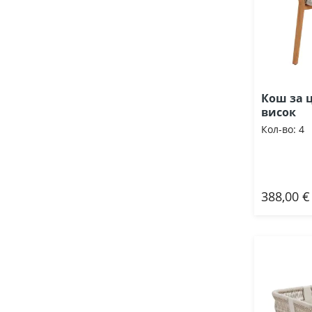
Кош за ц
висок
Кол-во:
4
388,00 €
Доб