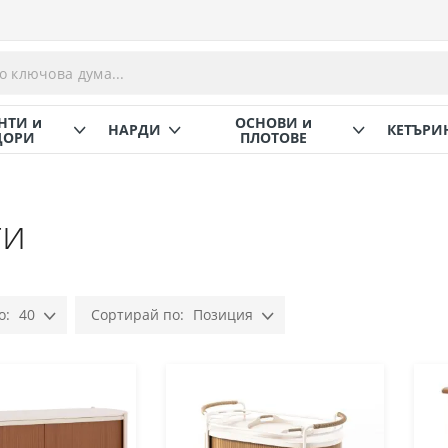
НТИ и
ОСНОВИ и
НАРДИ
КЕТЪРИ
ОРИ
ПЛОТОВЕ
ги
40
Позиция
Настрой
низходяща
посока