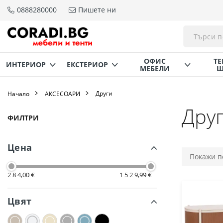
0888280000
Пишете ни
Прескачане
към
съдържанието
ОФИС
ТЕ
ИНТЕРИОР
ЕКСТЕРИОР
МЕБЕЛИ
Щ
Други
Начало
AКСЕСОАРИ
Дру
Пазаруване
ФИЛТРИ
по
Цена
2 8 4,00 €
1 5 2 9,99 €
Цвят