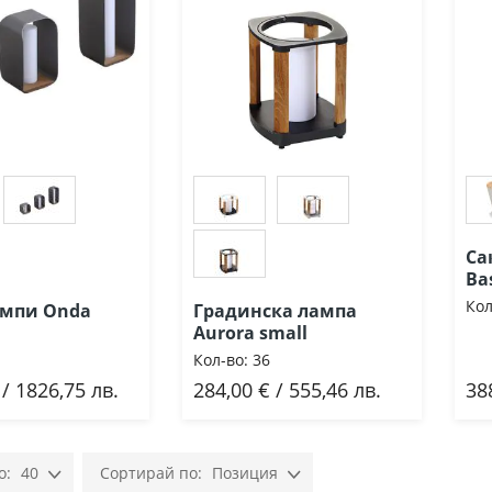
Са
Ba
Кол
лампи Onda
Градинска лампа
Aurora small
Кол-во:
36
 / 1826,75 лв.
284,00 € / 555,46 лв.
38
ави
Добави
40
Позиция
Настрой