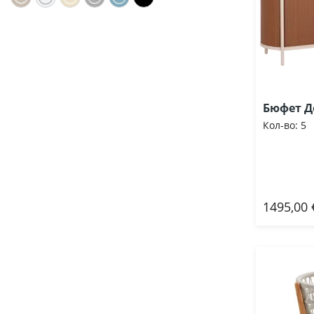
Бюфет Д
Кол-во:
5
1495,00 
Доб