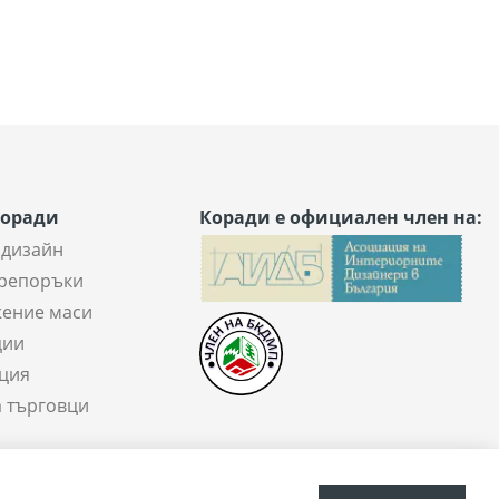
Коради
Коради е официален член на:
 дизайн
репоръки
ение маси
ции
ция
а търговци