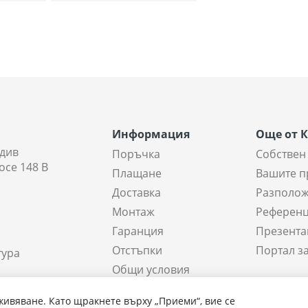
низходяща
посока
Информация
Още от 
див
Поръчка
Собствен
осе 148 В
Плащане
Вашите п
Доставка
Разполож
Монтаж
Референ
Гаранция
Презента
Отстъпки
Портал з
тура
Общи условия
а склада
живяване. Като щракнете върху „Приеми“, вие се