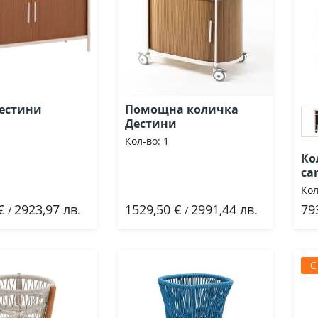
естини
Помощна количка
Дестини
Кол-во:
1
Ко
ca
Кол
€
2923,97 лв.
1529,50 €
2991,44 лв.
79
ави
Добави
/
/
С