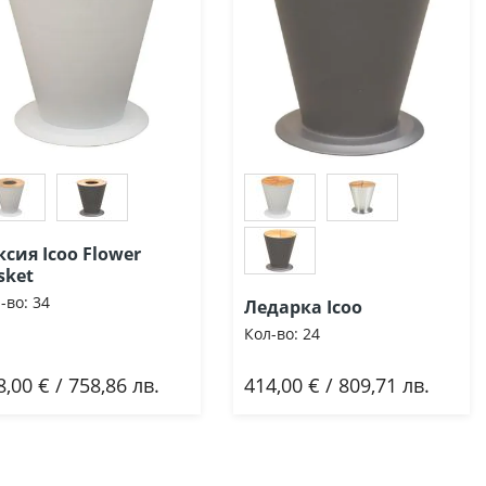
ксия Icoo Flower
sket
-во:
34
Ледарка Icoo
Кол-во:
24
8,00 € / 758,86 лв.
414,00 € / 809,71 лв.
Добави
Добави