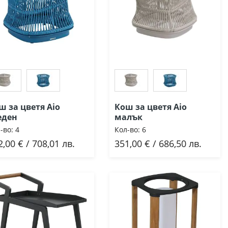
ш за цветя Aio
Кош за цветя Aio
еден
малък
-во:
4
Кол-во:
6
2,00 € / 708,01 лв.
351,00 € / 686,50 лв.
Добави
Добави