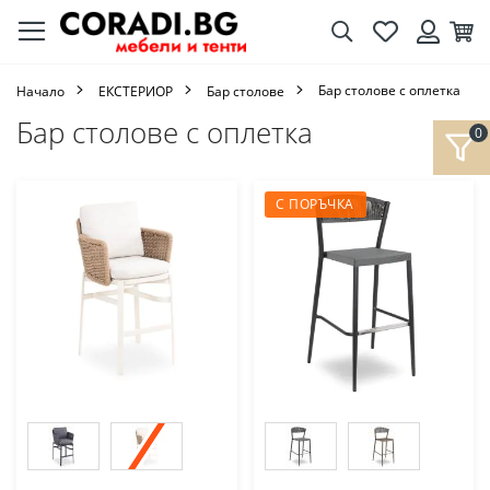
Търсене
Любими
Кол
Вход
Бар столове с оплетка
Начало
ЕКСТЕРИОР
Бар столове
Бар столове с оплетка
С ПОРЪЧКА