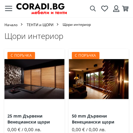
Търсене
Любими
Кол
Вход
Щори интериор
Начало
ТЕНТИ и ЩОРИ
Щори интериор
С ПОРЪЧКА
С ПОРЪЧКА
25 mm Дървени
50 mm Дървени
Венециански щори
Венециански щори
0,00 €
0,00 лв.
0,00 €
0,00 лв.
/
/