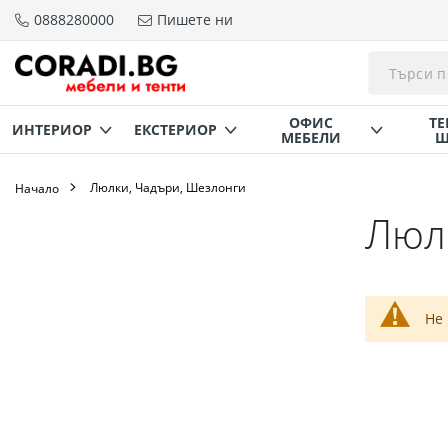
0888280000
Пишете ни
Прескачане
към
съдържанието
ОФИС
ТЕ
ИНТЕРИОР
ЕКСТЕРИОР
МЕБЕЛИ
Щ
Люлки, Чадъри, Шезлонги
Начало
Люл
Не