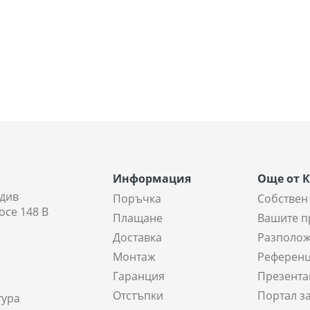
Информация
Още от 
див
Поръчка
Собствен
осе 148 В
Плащане
Вашите п
Доставка
Разполож
Монтаж
Референ
Гаранция
Презента
Отстъпки
Портал з
тура