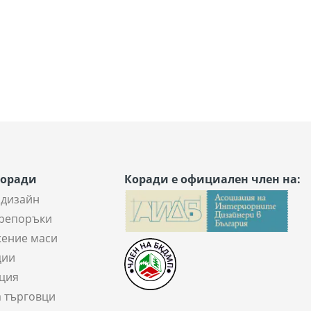
Коради
Коради е официален член на:
 дизайн
репоръки
ение маси
ции
ция
а търговци