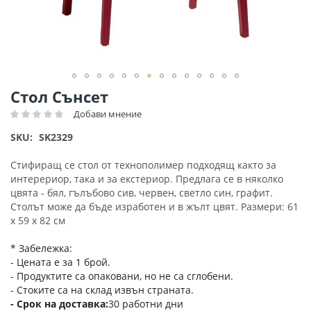
Преминете
Стол Сънсет
към
Добави мнение
Рейтинг:
началото
на
SKU
SK2329
галерия
със
Стифиращ се стол от технополимер подходящ както за
снимки
интерериор, така и за екстериор. Предлага се в няколко
цвята - бял, гълъбово сив, червен, светло син, графит.
Столът може да бъде изработен и в жълт цвят. Размери: 61
х 59 х 82 см
* Забележка:
- Цената е за 1 брой.
- Продуктите са опаковани, но не са сглобени.
- Стоките са на склад извън страната.
Срок на доставка
30 работни дни