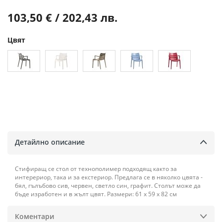
103,50 € / 202,43 лв.
Цвят
Детайлно описание
Стифиращ се стол от технополимер подходящ както за
интерериор, така и за екстериор. Предлага се в няколко цвята -
бял, гълъбово сив, червен, светло син, графит. Столът може да
бъде изработен и в жълт цвят. Размери: 61 х 59 х 82 см
Коментари