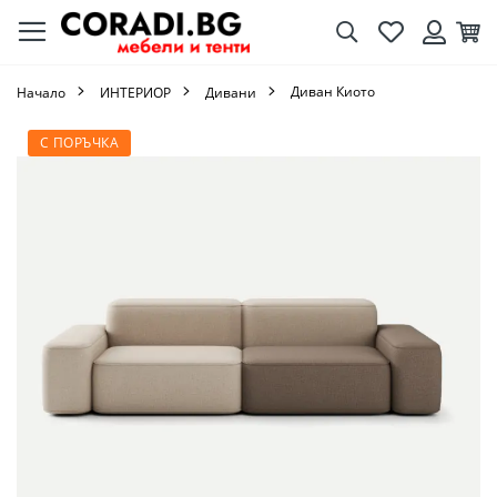
Търсене
Любими
Кол
Вход
Диван Киото
Начало
ИНТЕРИОР
Дивани
Преминете
С ПОРЪЧКА
към
края
на
галерията
на
изображенията