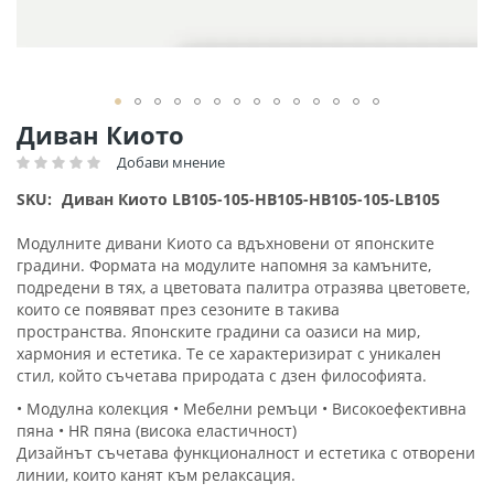
Преминете
Диван Киото
към
Добави мнение
Рейтинг:
началото
на
SKU
Диван Киото LB105-105-HB105-HB105-105-LB105
галерия
със
Модулните дивани Киото са вдъхновени от японските
снимки
градини. Формата на модулите напомня за камъните,
подредени в тях, а цветовата палитра отразява цветовете,
които се появяват през сезоните в такива
пространства. Японските градини са оазиси на мир,
хармония и естетика. Те се характеризират с уникален
стил, който съчетава природата с дзен философията.
• Модулна колекция • Мебелни ремъци • Високоефективна
пяна • HR пяна (висока еластичност)
Дизайнът съчетава функционалност и естетика с отворени
линии, които канят към релаксация.