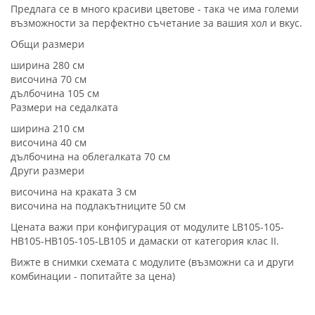
Предлага се в много красиви цветове - така че има големи
възможности за перфектно съчетание за вашия хол и вкус.
Общи размери
ширина 280 см
височина 70 см
дълбочина 105 см
Размери на седалката
ширина 210 см
височина 40 см
дълбочина на облегалката 70 см
Други размери
височина на краката 3 см
височина на подлакътниците 50 см
Цената важи при конфигурация от модулите LB105-105-
HB105-HB105-105-LB105 и дамаски от категория клас II.
Вижте в снимки схемата с модулите (възможни са и други
комбинации - попитайте за цена)