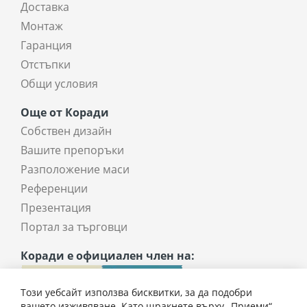
Доставка
Монтаж
Гаранция
Отстъпки
Общи условия
Още от Коради
Собствен дизайн
Вашите препоръки
Разположение маси
Референции
Презентация
Портал за търговци
Коради е официален член на:
Този уебсайт използва бисквитки, за да подобри
вашето изживяване. Като щракнете върху „Приеми“,