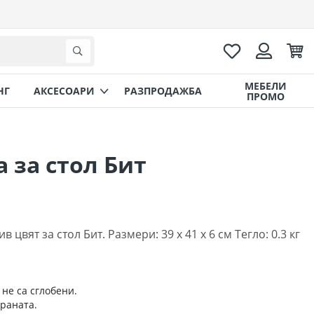
Любими
Коли
Търсене
Вход
МЕБЕЛИ
НГ
AКСЕСОАРИ
РАЗПРОДАЖБА
ПРОМО
 за стол Бит
 цвят за стол Бит. Размери: 39 х 41 х 6 см Тегло: 0.3 кг
 не са сглобени.
траната.