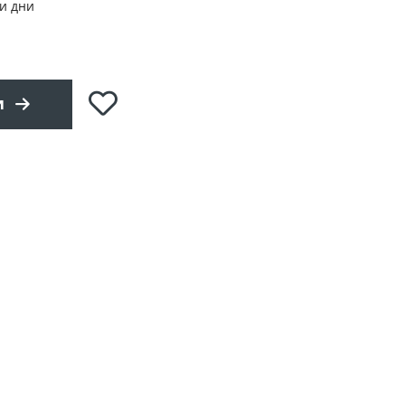
и дни
Добави
и
в
любими