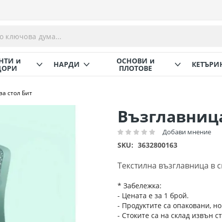
НТИ и
ОСНОВИ и
НАРДИ
КЕТЪРИ
ОРИ
ПЛОТОВЕ
за стол Бит
Възглавница
Добави мнение
Рейтинг:
SKU
3632800163
Текстилна възглавница в сив
* Забележка:
- Цената е за 1 брой.
- Продуктите са опаковани, но
- Стоките са на склад извън с