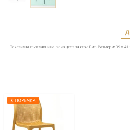
Преминете
към
началото
на
Д
галерия
със
снимки
Текстилна възглавница в сив цвят за стол Бит. Размери: 39 х 41 х
С ПОРЪЧКА