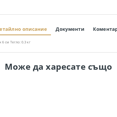
етайлно описание
Документи
Комента
 6 см Тегло: 0.3 кг
Може да
харесате също