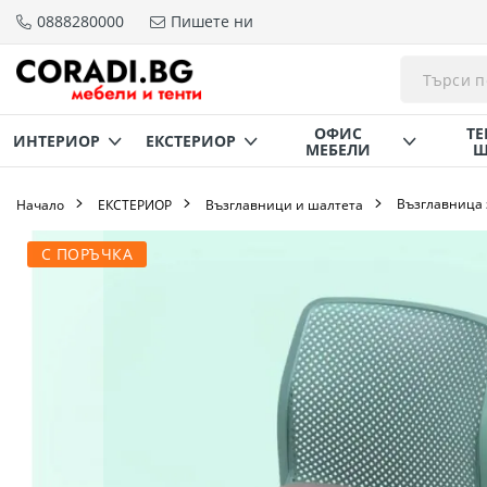
0888280000
Пишете ни
Прескачане
към
съдържанието
ОФИС
ТЕ
ИНТЕРИОР
ЕКСТЕРИОР
МЕБЕЛИ
Щ
Възглавница 
Начало
ЕКСТЕРИОР
Възглавници и шалтета
Преминете
С ПОРЪЧКА
към
края
на
галерията
на
изображенията