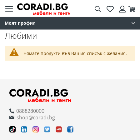
Търсене
Любими
Кол
Вход
Моят профил
Любими
Нямате продукти във Вашия списък с желания.
0888280000
shop@coradi.bg