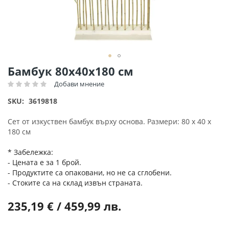
Преминете
Бамбук 80х40х180 см
към
Добави мнение
Рейтинг:
началото
на
SKU
3619818
галерия
със
Сет от изкуствен бамбук върху основа. Размери: 80 х 40 х
снимки
180 см
* Забележка:
- Цената е за 1 брой.
- Продуктите са опаковани, но не са сглобени.
- Стоките са на склад извън страната.
235,19 € / 459,99 лв.