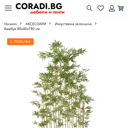
Търсене
Любими
Кол
Вход
Начало
AКСЕСОАРИ
Изкуствена зеленина
Бамбук 80х40х180 см
Преминете
С ПОРЪЧКА
към
края
на
галерията
на
изображенията