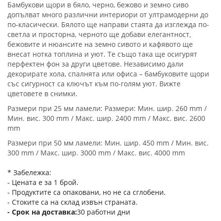
Бамбукови щори в бяло, черно, бежово и земно сиво
допълват много различни интериори от ултрамодерни до
по-класически. Бялото ще направи стаята да изглежда по-
светла и просторна, черното ще добави елегантност,
бежовите и нюансите на земно сивото и кафявото ще
внесат нотка топлина и уют. Те също така ще осигурят
перфектен фон за други цветове. Независимо дали
декорирате хола, спалнята или офиса – бамбуковите щори
със сигурност са ключът към по-голям уют. Вижте
цветовете в снимки.
Размери при 25 мм ламели: Размери: Мин. шир. 260 mm /
Мин. вис. 300 mm / Макс. шир. 2400 mm / Макс. вис. 2600
mm
Размери при 50 мм ламели: Мин. шир. 450 mm / Мин. вис.
300 mm / Макс. шир. 3000 mm / Макс. вис. 4000 mm
* Забележка:
- Цената е за 1 брой.
- Продуктите са опаковани, но не са сглобени.
- Стоките са на склад извън страната.
Срок на доставка
30 работни дни