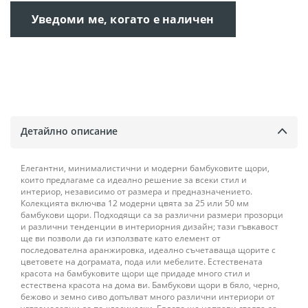
Уведоми ме, когато е наличен
Детайлно описание
Елегантни, минималистични и модерни бамбуковите щори,
които предлагаме са идеално решение за всеки стил и
интериор, независимо от размера и предназначението.
Колекцията включва 12 модерни цвята за 25 или 50 мм
бамбукови щори. Подходящи са за различни размери прозорци
и различни тенденции в интериорния дизайн; тази гъвкавост
ще ви позволи да ги използвате като елемент от
последователна аранжировка, идеално съчетаваща щорите с
цветовете на дограмата, пода или мебелите. Естествената
красота на бамбуковите щори ще придаде много стил и
естествена красота на дома ви. Бамбукови щори в бяло, черно,
бежово и земно сиво допълват много различни интериори от