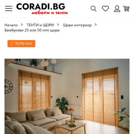
Търсене
Любими
Кол
Вход
Начало
ТЕНТИ и ЩОРИ
Щори интериор
Бамбукови 25 или 50 mm щори
Преминете
С ПОРЪЧКА
към
края
на
галерията
на
изображенията