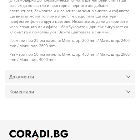
ултрамодерни до по-класически. Бялото ще направи стаята да
изглежда по-светла и просторна, черното ще добави
елегантност, бежовите и нюансите на земно сивото и кафявото
ще внесат нотка топлина и уют. Те също така ще осигурят
перфектен фон за други цветове. Независимо дали декорирате
хола, спалнята или офиса – бамбуковите щори със сигурност са
ключът към по-голям уют. Вижте цветовете в снимки.
Размери при 25 мм ламели: Мин. шир. 260 mm / Макс. шир. 2400
mm / Макс. вис. 2600 mm
Размери при 50 мм ламели: Мин. шир. 450 mm / Макс. шир. 2900
mm / Макс. вис. 4000 mm
Документи
Коментари