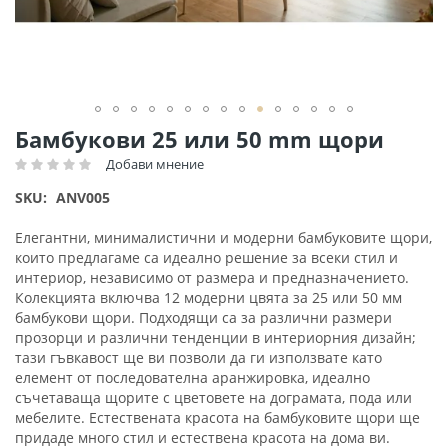
Преминете
Бамбукови 25 или 50 mm щори
към
Добави мнение
Рейтинг:
началото
на
SKU
ANV005
галерия
със
Елегантни, минималистични и модерни бамбуковите щори,
снимки
които предлагаме са идеално решение за всеки стил и
интериор, независимо от размера и предназначението.
Колекцията включва 12 модерни цвята за 25 или 50 мм
бамбукови щори. Подходящи са за различни размери
прозорци и различни тенденции в интериорния дизайн;
тази гъвкавост ще ви позволи да ги използвате като
елемент от последователна аранжировка, идеално
съчетаваща щорите с цветовете на дограмата, пода или
мебелите. Естествената красота на бамбуковите щори ще
придаде много стил и естествена красота на дома ви.