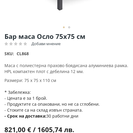
Преминете
Бар маса Осло 75х75 см
към
Добави мнение
Рейтинг:
началото
на
SKU
CL868
галерия
със
Маса с полиестерна прахово боядисана алуминиева рамка.
снимки
HPL компактен плот с дебелина 12 мм.
Размери: 75 х 75 х 110 см
* Забележка:
- Цената е за 1 брой.
- Продуктите са опаковани, но не са сглобени.
- Стоките са на склад извън страната.
Срок на доставка
30 работни дни
821,00 € / 1605,74 лв.