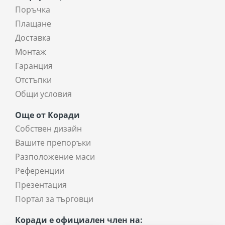
Поръчка
Плащане
Доставка
Монтаж
Гаранция
Отстъпки
Общи условия
Още от Коради
Собствен дизайн
Вашите препоръки
Разположение маси
Референции
Презентация
Портал за търговци
Коради е официален член на: