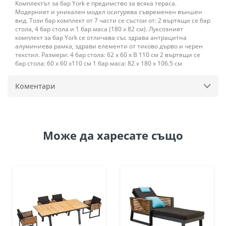
Комплектът за бар York е предимство за всяка тераса.
Модерният и уникален модел осигурява съвременен външен
вид. Този бар комплект от 7 части се състои от: 2 въртящи се бар
стола, 4 бар стола и 1 бар маса (180 x 82 см). Луксозният
комплект за бар York се отличава със здрава антрацитна
алуминиева рамка, здрави елементи от тиково дърво и черен
текстил. Размери: 4 бар стола: 62 x 60 х В 110 см 2 въртящи се
бар стола: 60 x 60 х110 см 1 бар маса: 82 x 180 х 106.5 см
Коментари
Може да
харесате също