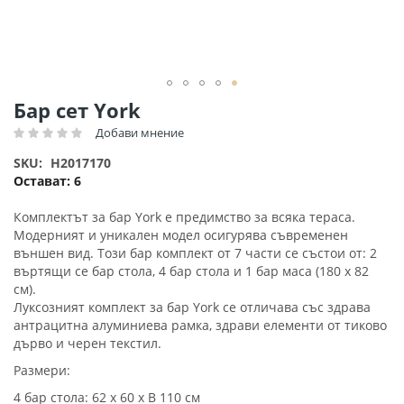
Преминете
Бар сет York
към
Добави мнение
Рейтинг:
началото
на
SKU
H2017170
галерия
Остават:
6
със
снимки
Комплектът за бар York е предимство за всяка тераса.
Модерният и уникален модел осигурява съвременен
външен вид. Този бар комплект от 7 части се състои от: 2
въртящи се бар стола, 4 бар стола и 1 бар маса (180 x 82
см).
Луксозният комплект за бар York се отличава със здрава
антрацитна алуминиева рамка, здрави елементи от тиково
дърво и черен текстил.
Размери:
4 бар стола: 62 x 60 х В 110 см