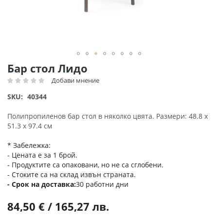
Преминете
Бар стол Лидо
към
Добави мнение
Рейтинг:
началото
на
SKU
40344
галерия
със
Полипропиленов бар стол в няколко цвята. Размери: 48.8 х
снимки
51.3 х 97.4 см
* Забележка:
- Цената е за 1 брой.
- Продуктите са опаковани, но не са сглобени.
- Стоките са на склад извън страната.
Срок на доставка
30 работни дни
84,50 € / 165,27 лв.