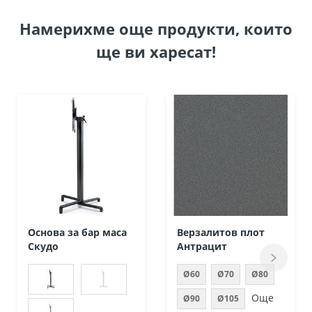
Намерихме още продукти, които
ще ви харесат!
Основа за бар маса
Верзалитов плот
Скудо
Антрацит
Ø60
Ø70
Ø80
Още
Ø90
Ø105