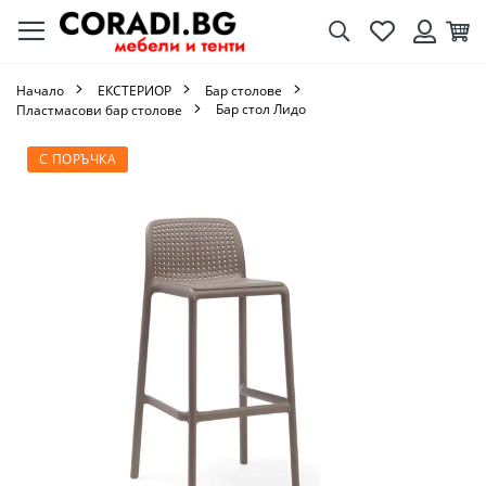
Търсене
Любими
Кол
Вход
Начало
ЕКСТЕРИОР
Бар столове
Бар стол Лидо
Пластмасови бар столове
Преминете
С ПОРЪЧКА
към
края
на
галерията
на
изображенията