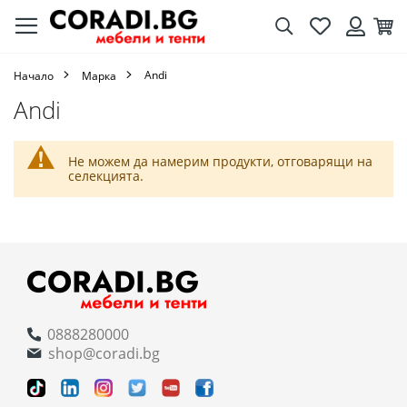
Търсене
Любими
Кол
Вход
Andi
Начало
Марка
Andi
Не можем да намерим продукти, отговарящи на
селекцията.
0888280000
shop@coradi.bg