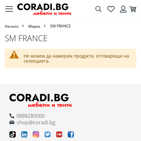
Търсене
Любими
Кол
Вход
SM FRANCE
Начало
Марка
SM FRANCE
Не можем да намерим продукти, отговарящи на
селекцията.
0888280000
shop@coradi.bg