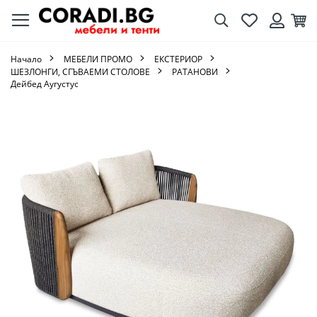
Търсене
Любими
Кол
Вход
Начало
МЕБЕЛИ ПРОМО
ЕКСТЕРИОР
ШЕЗЛОНГИ, СГЪВАЕМИ СТОЛОВЕ
РАТАНОВИ
Дейбед Аугустус
Преминете
към
края
на
галерията
на
изображенията