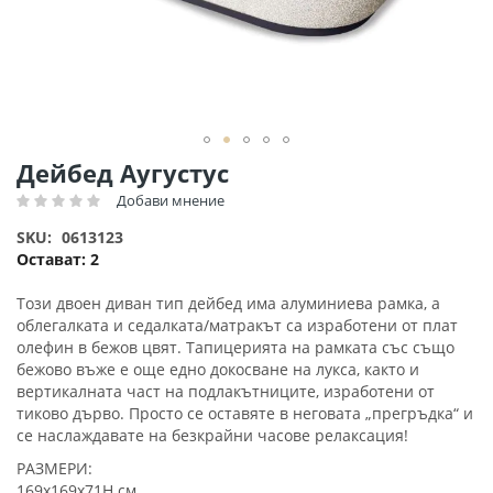
Преминете
Дейбед Аугустус
към
Добави мнение
Рейтинг:
началото
на
SKU
0613123
галерия
Остават:
2
със
снимки
Този двоен диван тип дейбед има алуминиева рамка, а
облегалката и седалката/матракът са изработени от плат
олефин в бежов цвят. Тапицерията на рамката със също
бежово въже е още едно докосване на лукса, както и
вертикалната част на подлакътниците, изработени от
тиково дърво. Просто се оставяте в неговата „прегръдка“ и
се наслаждавате на безкрайни часове релаксация!
РАЗМЕРИ:
169x169x71H см.