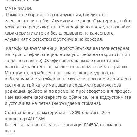
МАТЕРИАЛИ:
-Рамката е изработена от алуминий, боядисан с
електростатична боя. Алуминият е „зелен“ материал, който
може да се рециклира за неопределено време, запазвайки
характеристиките си без влошаване на качеството.
Алуминият е естествено устойчив на корозия.
-Калъфи за възглавници: водоотблъскваща (полиестерна)
материя олефин, специално за употреба на открито (с цип
за лесно сваляне). Олефиновото влакно е синтетично
влакно, изработено от различни пластмасови материали.
Материята, изработена от това влакно, е здрава, не
избледнява и е устойчива на мухъл, износване и слънчева
светлина, тъй като има защита срещу ултравиолетова
радиация, добавена по време на производствения процес.
Най-важните характеристики обаче са, че е водоустойчива
и устойчива на петна (неръждаема стомана).
Съотношение на материалите: 80% олефин - 20%
полиестер 410GSM
Качество на пяната за възглавници: F2450A нормална
пяна