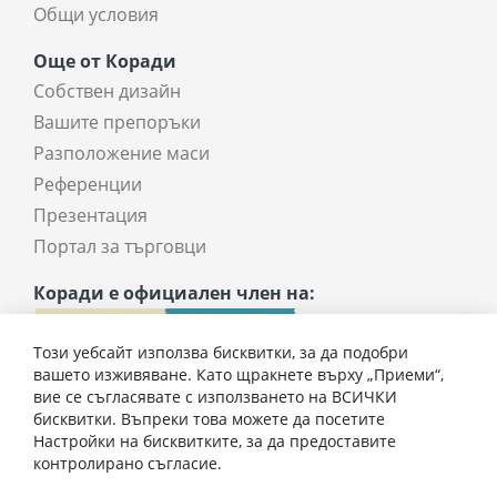
Общи условия
Още от Коради
Собствен дизайн
Вашите препоръки
Разположение маси
Референции
Презентация
Портал за търговци
Коради е официален член на:
Този уебсайт използва бисквитки, за да подобри
вашето изживяване. Като щракнете върху „Приеми“,
вие се съгласявате с използването на ВСИЧКИ
бисквитки. Въпреки това можете да посетите
Настройки на бисквитките, за да предоставите
2403,50 € / 4700,84 лв.
контролирано съгласие.