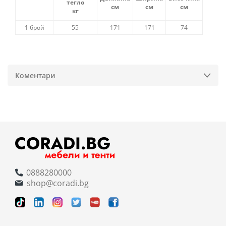
тегло
см
см
см
кг
1 брой
55
171
171
74
Коментари
0888280000
shop@coradi.bg