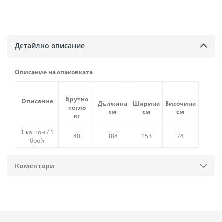
Детайлно описание
Описание на опаковката
Брутно
Описание
Дължина
Ширина
Височина
тегло
см
см
см
кг
1 кашон / 1
40
184
153
74
брой
Коментари