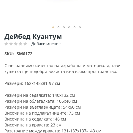
Преминете
Дейбед Куантум
към
Добави мнение
Рейтинг:
началото
на
SKU
SM6172-
галерия
със
С несравнимо качество на изработка и материали, тази
снимки
кушетка ще подобри визията във всяко пространство.
Размери: 162x148x81-97 см
Размери на седалката: 140x132 см
Размери на облегалката: 106x40 см
Размери на възглавницата: 54x60 см
Височина на подлакътниците: 73 см
Височина на седалката: 46 см
Височина на краката: 23 см
Разстояние между краката: 131-137x137-143 см