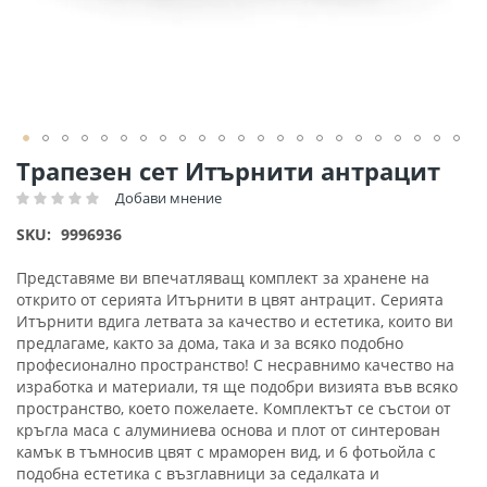
Преминете
Трапезен сет Итърнити антрацит
към
Добави мнение
Рейтинг:
началото
на
SKU
9996936
галерия
със
Представяме ви впечатляващ комплект за хранене на
снимки
открито от серията Итърнити в цвят антрацит. Серията
Итърнити вдига летвата за качество и естетика, които ви
предлагаме, както за дома, така и за всяко подобно
професионално пространство! С несравнимо качество на
изработка и материали, тя ще подобри визията във всяко
пространство, което пожелаете. Комплектът се състои от
кръгла маса с алуминиева основа и плот от синтерован
камък в тъмносив цвят с мраморен вид, и 6 фотьойла с
подобна естетика с възглавници за седалката и