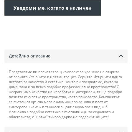
Уведоми ме, когато е наличен
Детайлно описание
Представяме ви впечатляващ комплект за хранене на открито
от серията Итърнити в цвят антрацит. Серията Итърнити вдига
летвата за качество и естетика, които ви предлагаме, както за
дома, така и за всяко подобно професионално пространство! С
несравнимо качество на изработка и материали, тя ще подобри
визията във всяко пространство, което пожелаете. Комплектът
се състои от кръгла маса с алуминиева основа и плот от
синтерован камък в тъмносив цвят с мраморен вид, и 6
фотьойла с подобна естетика с възглавници за седалката и
облегалката, с "нотка" тиково дърво на подлакътниците!