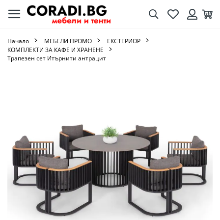
Търсене
Любими
Кол
Вход
Начало
МЕБЕЛИ ПРОМО
ЕКСТЕРИОР
КОМПЛЕКТИ ЗА КАФЕ И ХРАНЕНЕ
Трапезен сет Итърнити антрацит
Преминете
към
края
на
галерията
на
изображенията