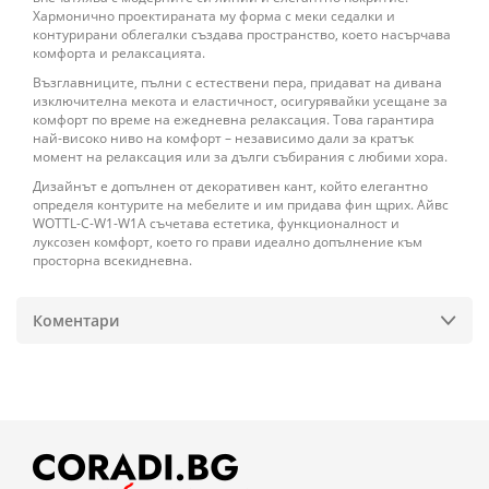
Хармонично проектираната му форма с меки седалки и
контурирани облегалки създава пространство, което насърчава
комфорта и релаксацията.
Възглавниците, пълни с естествени пера, придават на дивана
изключителна мекота и еластичност, осигурявайки усещане за
комфорт по време на ежедневна релаксация. Това гарантира
най-високо ниво на комфорт – независимо дали за кратък
момент на релаксация или за дълги събирания с любими хора.
Дизайнът е допълнен от декоративен кант, който елегантно
определя контурите на мебелите и им придава фин щрих. Айвс
WOTTL-C-W1-W1A съчетава естетика, функционалност и
луксозен комфорт, което го прави идеално допълнение към
просторна всекидневна.
Коментари