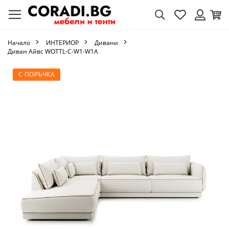
Търсене
Любими
Кол
Вход
Начало
ИНТЕРИОР
Дивани
Диван Айвс WOTTL-C-W1-W1A
Преминете
С ПОРЪЧКА
към
края
на
галерията
на
изображенията