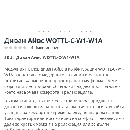
Преминете
Диван Айвс WOTTL-C-W1-W1A
към
Добави мнение
Рейтинг:
началото
на
SKU
Диван Айвс WOTTL-C-W1-W1A
галерия
със
Модулният ъглов диван Айвс в конфигурация WOTTL-C-W1-
снимки
W1A впечатлява с модерните си линии и елегантно
покритие. Хармонично проектираната му форма с меки
седалки и контурирани облегалки създава пространство,
което насърчава комфорта и релаксацията.
Възглавниците, пълни с естествени пера, придават на
дивана изключителна мекота и еластичност, осигурявайки
усещане за комфорт по време на ежедневна релаксация.
Това гарантира най-високо ниво на комфорт – независимо
дали за кратък момент на релаксация или за дълги
събирания с любими хора.