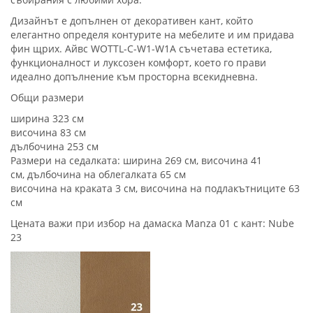
Дизайнът е допълнен от декоративен кант, който
елегантно определя контурите на мебелите и им придава
фин щрих. Айвс WOTTL-C-W1-W1A съчетава естетика,
функционалност и луксозен комфорт, което го прави
идеално допълнение към просторна всекидневна.
Общи размери
ширина 323 см
височина 83 см
дълбочина 253 см
Размери на седалката: ширина 269 см, височина 41
см, дълбочина на облегалката 65 см
височина на краката 3 см, височина на подлакътниците 63
см
Цената важи при избор на дамаска Manza 01 с кант: Nube
23