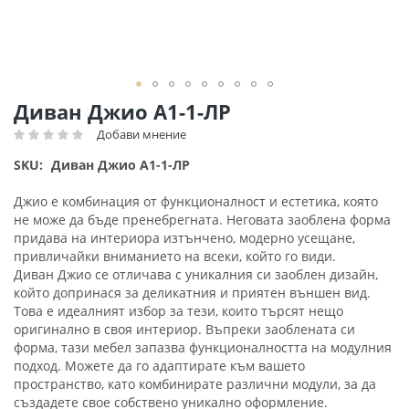
Преминете
Диван Джио А1-1-ЛР
към
Добави мнение
Рейтинг:
началото
на
SKU
Диван Джио А1-1-ЛР
галерия
със
Джио е комбинация от функционалност и естетика, която
снимки
не може да бъде пренебрегната. Неговата заоблена форма
придава на интериора изтънчено, модерно усещане,
привличайки вниманието на всеки, който го види.
Диван Джио се отличава с уникалния си заоблен дизайн,
който допринася за деликатния и приятен външен вид.
Това е идеалният избор за тези, които търсят нещо
оригинално в своя интериор. Въпреки заоблената си
форма, тази мебел запазва функционалността на модулния
подход. Можете да го адаптирате към вашето
пространство, като комбинирате различни модули, за да
създадете свое собствено уникално оформление.