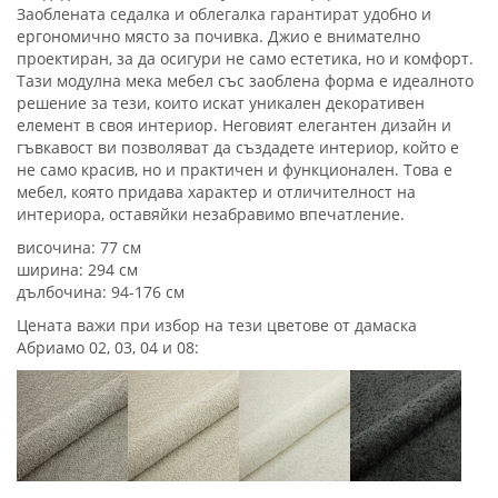
Заоблената седалка и облегалка гарантират удобно и
ергономично място за почивка. Джио е внимателно
проектиран, за да осигури не само естетика, но и комфорт.
Тази модулна мека мебел със заоблена форма е идеалното
решение за тези, които искат уникален декоративен
елемент в своя интериор. Неговият елегантен дизайн и
гъвкавост ви позволяват да създадете интериор, който е
не само красив, но и практичен и функционален. Това е
мебел, която придава характер и отличителност на
интериора, оставяйки незабравимо впечатление.
височина: 77 см
ширина: 294 см
дълбочина: 94-176 см
Цената важи при избор на тези цветове от дамаска
Абриамо 02, 03, 04 и 08: