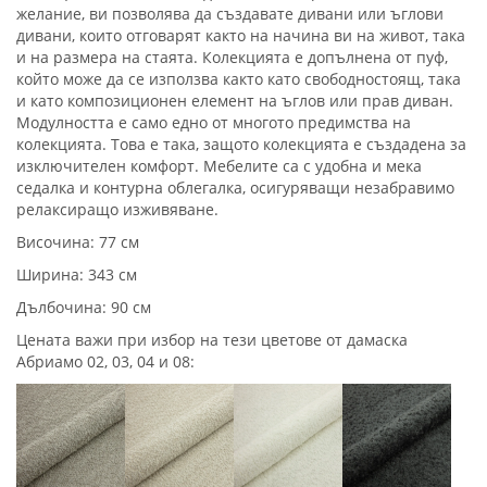
желание, ви позволява да създавате дивани или ъглови
дивани, които отговарят както на начина ви на живот, така
и на размера на стаята. Колекцията е допълнена от пуф,
който може да се използва както като свободностоящ, така
и като композиционен елемент на ъглов или прав диван.
Модулността е само едно от многото предимства на
колекцията. Това е така, защото колекцията е създадена за
изключителен комфорт. Мебелите са с удобна и мека
седалка и контурна облегалка, осигуряващи незабравимо
релаксиращо изживяване.
Височина: 77 см
Ширина: 343 см
Дълбочина: 90 см
Цената важи при избор на тези цветове от дамаска
Абриамо 02, 03, 04 и 08: