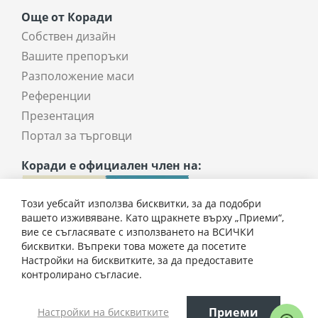
Още от Коради
Собствен дизайн
Вашите препоръки
Разположение маси
Референции
Презентация
Портал за търговци
Коради е официален член на:
Този уебсайт използва бисквитки, за да подобри
вашето изживяване. Като щракнете върху „Приеми“,
вие се съгласявате с използването на ВСИЧКИ
бисквитки. Въпреки това можете да посетите
Настройки на бисквитките, за да предоставите
3276,00 € / 6407,30 лв.
контролирано съгласие.
Всички права запазени © 2025 coradi.bg
Приеми
Настройки на бисквитките