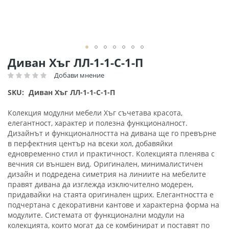
Преминете
Диван Хъг ЛЛ-1-1-С-1-П
към
Добави мнение
Рейтинг:
началото
на
SKU
Диван Хъг ЛЛ-1-1-С-1-П
галерия
със
Колекция модулни мебели Хъг съчетава красота,
снимки
елегантност, характер и полезна функционалност.
Дизайнът и функционалността на дивана ще го превърне
в перфектния център на всеки хол, добавяйки
едновременно стил и практичност. Колекцията пленява с
вечния си външен вид. Оригинален, минималистичен
дизайн и подредена симетрия на линиите на мебелите
правят дивана да изглежда изключително модерен,
придавайки на стаята оригинален щрих. Елегантността е
подчертана с декоративни кантове и характерна форма на
модулите. Системата от функционални модули на
колекцията, които могат да се комбинират и поставят по