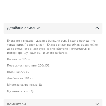
Детайлно описание
Елегантен, модерен диван с функция сън. В крак с последните
тенденции. По своя дизайн Клауд с визия на облак, върху който
да се отпуснете внася аура на спокойствие и оптимизъм в
интериора. Функция сън и място за багаж.
Височина: 92 см
Повърхност за спане: 200x152
Ширина: 227 см
Дълбочина: 104 см
Място за съхранение: Да
Функция за сън: Да
Коментари