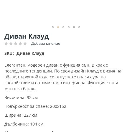
Преминете
Диван Клауд
към
Добави мнение
Рейтинг:
началото
на
SKU
Диван Клауд
галерия
със
Елегантен, модерен диван с функция сън. В крак с
снимки
последните тенденции. По своя дизайн Клауд с визия на
облак, върху който да се отпуснете внася аура на
спокойствие и оптимизъм в интериора. Функция сън и
място за багаж.
Височина: 92 см
Повърхност за спане: 200x152
Ширина: 227 см
Дълбочина: 104 см