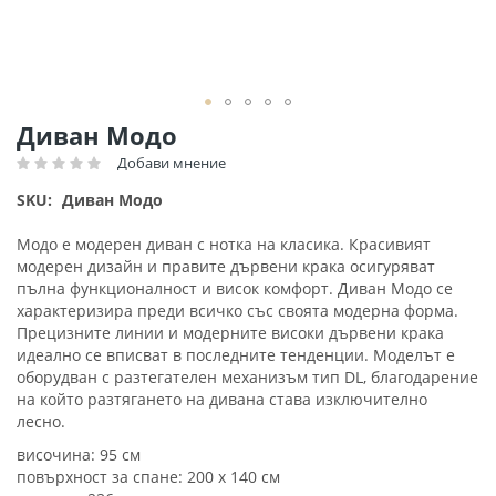
Преминете
Диван Модо
към
Добави мнение
Рейтинг:
началото
на
SKU
Диван Модо
галерия
със
Модо е модерен диван с нотка на класика. Красивият
снимки
модерен дизайн и правите дървени крака осигуряват
пълна функционалност и висок комфорт. Диван Модо се
характеризира преди всичко със своята модерна форма.
Прецизните линии и модерните високи дървени крака
идеално се вписват в последните тенденции. Моделът е
оборудван с разтегателен механизъм тип DL, благодарение
на който разтягането на дивана става изключително
лесно.
височина: 95 см
повърхност за спане: 200 х 140 см