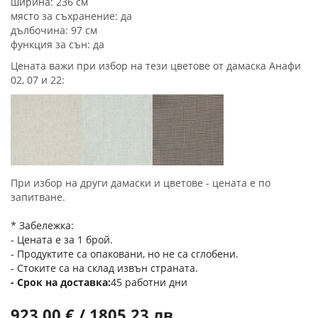
ширина: 236 см
място за съхранение: да
дълбочина: 97 см
функция за сън: да
Цената важи при избор на тези цветове от дамаска Анафи
02, 07 и 22:
При избор на други дамаски и цветове - цената е по
запитване.
* Забележка:
- Цената е за 1 брой.
- Продуктите са опаковани, но не са сглобени.
- Стоките са на склад извън страната.
Срок на доставка
45 работни дни
923,00 € / 1805,23 лв.