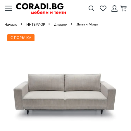
Търсене
Любими
Кол
Вход
Диван Модо
Начало
ИНТЕРИОР
Дивани
Преминете
С ПОРЪЧКА
към
края
на
галерията
на
изображенията