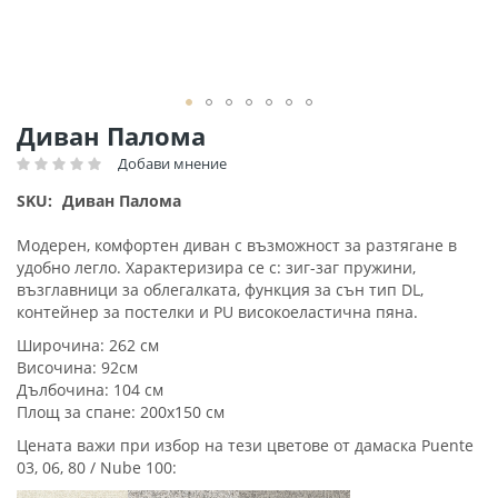
Преминете
Диван Палома
към
Добави мнение
Рейтинг:
началото
на
SKU
Диван Палома
галерия
със
Модерен, комфортен диван с възможност за разтягане в
снимки
удобно легло. Характеризира се с: зиг-заг пружини,
възглавници за облегалката, функция за сън тип DL,
контейнер за постелки и РU високоеластична пяна.
Широчина: 262 см
Височина: 92см
Дълбочина: 104 см
Площ за спане: 200х150 см
Цената важи при избор на тези цветове от дамаска Puente
03, 06, 80 / Nube 100: