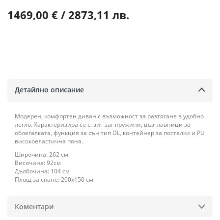
1469,00 € / 2873,11 лв.
Детайлно описание
Модерен, комфортен диван с възможност за разтягане в удобно
легло. Характеризира се с: зиг-заг пружини, възглавници за
облегалката, функция за сън тип DL, контейнер за постелки и РU
високоеластична пяна.
Широчина: 262 см
Височина: 92см
Дълбочина: 104 см
Площ за спане: 200х150 см
Коментари