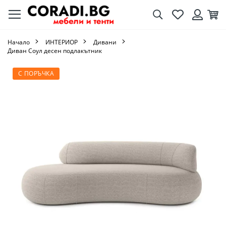
Търсене
Любими
Кол
Вход
Начало
ИНТЕРИОР
Дивани
Диван Соул десен подлакътник
Преминете
С ПОРЪЧКА
към
края
на
галерията
на
изображенията