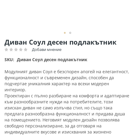
Преминете
Диван Соул десен подлакътник
към
Добави мнение
Рейтинг:
началото
на
SKU
Диван Соул десен подлакътник
галерия
със
Модулният диван Соул е безспорен апогей на елегантност,
снимки
функционалност и съвременен дизайн, способен да
подчертае уникалния характер на всеки модерен
интериор.
Проектиран с пълно разбиране на комфорта и адаптиране
към разнообразните нужди на потребителите, този
изискан диван не само излъчва стил, но също така
предлага разнообразна функционалност и придава душа
на помещението. Неговият модулен дизайн позволява
свободно персонализиране, за да отговаря на
индивидуалните вкусове и изисквания за жизнено