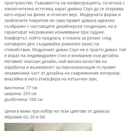
пространство. Гъвкавостта на конфигурацията, съчетана с
изключителна естетика, карат дивана Соул да се откроява
като израз на финес и отличен вкус. Модерната форма и
заоблените покрития не само правят дивана идеално
съобразен с настоящите дизайнерски тенденции, но и
гарантират несравнимо изживяване при сядане.
Комфортът, който предлага, е покана за релакс след
натоварен ден, създавайки уникален оазис на
спокойствие. Модулният диван Соул не е просто диван, той
е израз на индивидуален стил и внимание към детайла.
Неговият изискан дизайн, най-високо качество на
изработка и възможност за персонализация го правят
незаменима част от дизайна на съвременния интериор,
внасяйки в него атмосфера на изтънчен лукс.
височина: 77 см
ширина: 253 см
дълбочина: 100 см
Цената важи при избор на тези цветове от дамаска
Абриамо 02, 03 и 04: