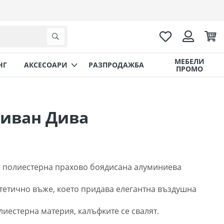
Любими
Коли
Търсене
Вход
МЕБЕЛИ
НГ
AКСЕСОАРИ
РАЗПРОДАЖБА
ПРОМО
диван Дива
а полиестерна прахово боядисана алуминиева
нтетично въже, което придава елегантна въздушна
иестерна материя, калъфките се свалят.