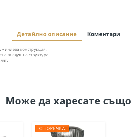
Детайлно описание
Коментари
луминиева конструкция.
нтна въздушна структура.
лят.
Може да
харесате също
С ПОРЪЧКА