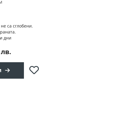
см
 не са сглобени.
траната.
и дни
 лв.
Добави
и
в
любими