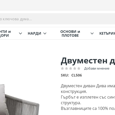
НТИ и
ОСНОВИ и
НАРДИ
КЕТЪРИ
ОРИ
ПЛОТОВЕ
Двуместен 
Добави мнение
Рейтинг:
SKU
CL506
Двуместен диван Дива им
конструкция.
Гърбът е изплетен със си
структура.
Възглавниците са 100% пол