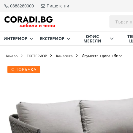
0888280000
Пишете ни
Прескачане
към
съдържанието
ОФИС
ТЕ
ИНТЕРИОР
ЕКСТЕРИОР
МЕБЕЛИ
Щ
Двуместен диван Дива
Начало
ЕКСТЕРИОР
Канапета
Преминете
С ПОРЪЧКА
към
края
на
галерията
на
изображенията