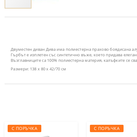
Преминете
към
началото
на
галерия
със
снимки
Двуместен диван Дива има полиестерна прахово боядисана а
Гърбът е изплетен със синтетично въже, което придава елега
Възглавниците са 100% полиестерна материя, калъфките се сва
Размери: 138 х 80 х 42/70 см
С ПОРЪЧКА
С ПОРЪЧКА