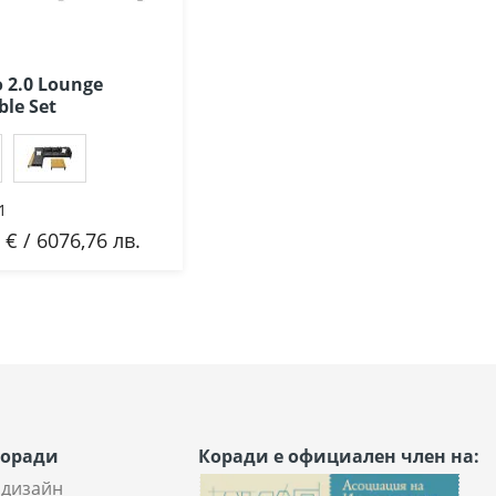
o 2.0 Lounge
ble Set
1
 € / 6076,76 лв.
бави
Коради
Коради е официален член на:
 дизайн