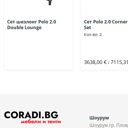
Сет шезлонг Polo 2.0
Сет Polo 2.0 Corne
Double Lounge
Set
Кол-во:
2
3638,00 €
7115,31
Добави
/
Шоурум
Шоурум гр. Плов