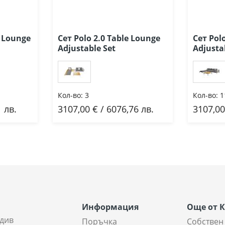
r Lounge
Сет Polo 2.0 Table Lounge
Сет Pol
Adjustable Set
Adjusta
Кол-во:
3
Кол-во:
1
 лв.
3107,00 € / 6076,76 лв.
3107,00
Добави
До
Информация
Още от 
див
Поръчка
Собствен