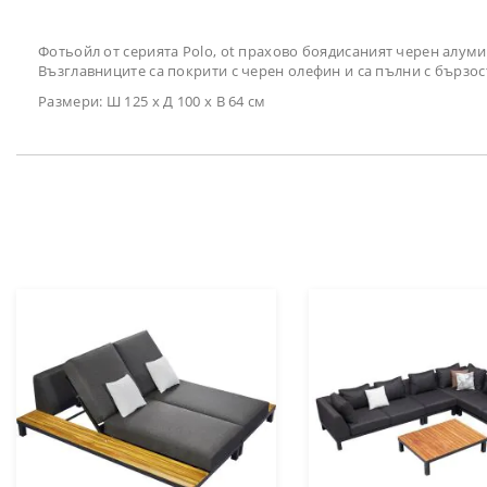
галерия
със
снимки
Фотьойл от серията Polo, ot прахово боядисаният черен алум
Възглавниците са покрити с черен олефин и са пълни с бързо
Размери: Ш 125 х Д 100 х В 64 см