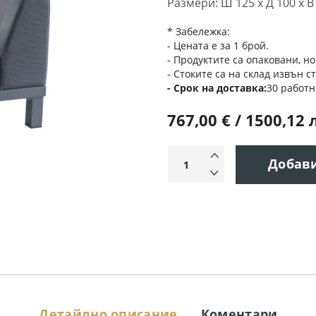
Размери: Ш 125 х Д 100 х В
* Забележка:
- Цената е за 1 брой.
- Продуктите са опаковани, но
- Стоките са на склад извън с
Срок на доставка
30 работн
767,00 € / 1500,12 
Добав
Детайлно описание
Коментари