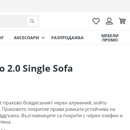
Любими
Коли
Търсене
Вход
МЕБЕЛИ
НГ
AКСЕСОАРИ
РАЗПРОДАЖБА
ПРОМО
 2.0 Single Sofa
ot прахово боядисаният черен алуминий, който
. Праховото покритие прави рамката устойчива на
оддръжка. Възглавниците са покрити с черен олефин и
 пяна.