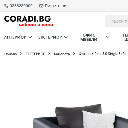
0888280000
Пишете ни
Прескачане
към
съдържанието
ОФИС
ТЕ
ИНТЕРИОР
ЕКСТЕРИОР
МЕБЕЛИ
Щ
Фотьойл Polo 2.0 Single Sofa
Начало
ЕКСТЕРИОР
Канапета
Преминете
към
края
на
галерията
на
изображенията