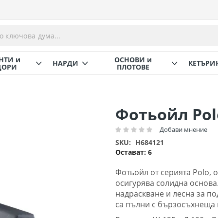
НТИ и
ОСНОВИ и
НАРДИ
КЕТЪРИ
ОРИ
ПЛОТОВЕ
Фотьойл Polo
Добави мнение
Рейтинг:
SKU
H684121
Остават:
6
Фотьойл от серията Polo, 
осигурява солидна основа
надраскване и лесна за п
са пълни с бързосъхнеща