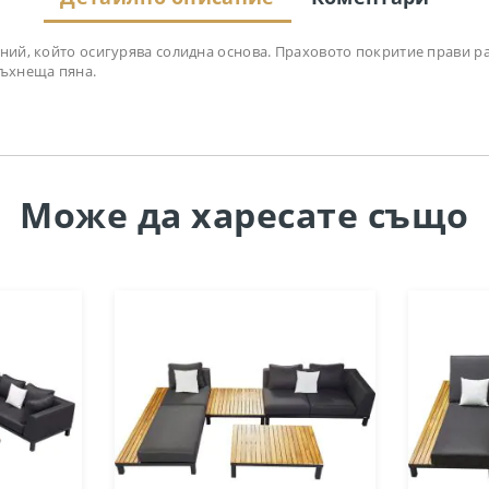
иний, който осигурява солидна основа. Праховото покритие прави р
съхнеща пяна.
Може да
харесате също