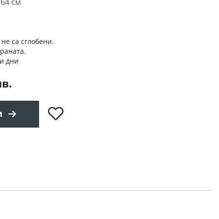
 64 см
 не са сглобени.
траната.
и дни
лв.
Добави
и
в
любими