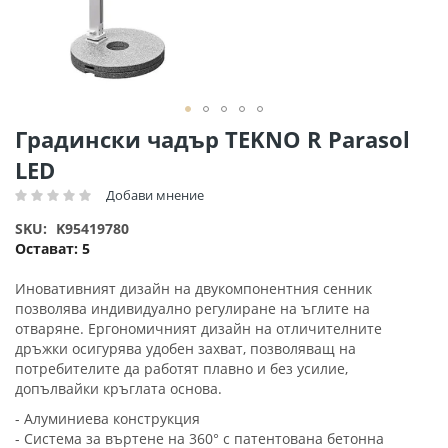
Преминете
Градински чадър TEKNO R Parasol
към
LED
началото
на
Добави мнение
Рейтинг:
галерия
SKU
K95419780
със
Остават:
5
снимки
Иновативният дизайн на двукомпонентния сенник
позволява индивидуално регулиране на ъглите на
отваряне. Ергономичният дизайн на отличителните
дръжки осигурява удобен захват, позволяващ на
потребителите да работят плавно и без усилие,
допълвайки кръглата основа.
- Алуминиева конструкция
- Система за въртене на 360° с патентована бетонна