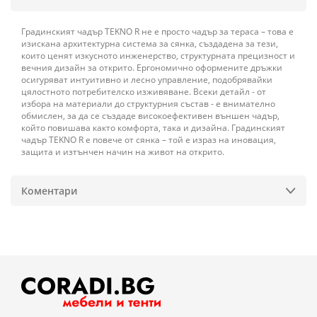
Градинският чадър TEKNO R не е просто чадър за тераса – това е
изискана архитектурна система за сянка, създадена за тези,
които ценят изкусното инженерство, структурната прецизност и
вечния дизайн за открито. Ергономично оформените дръжки
осигуряват интуитивно и лесно управление, подобрявайки
цялостното потребителско изживяване. Всеки детайл - от
избора на материали до структурния състав - е внимателно
обмислен, за да се създаде високоефективен външен чадър,
който повишава както комфорта, така и дизайна. Градинският
чадър TEKNO R е повече от сянка – той е израз на иновация,
защита и изтънчен начин на живот на открито.
Коментари