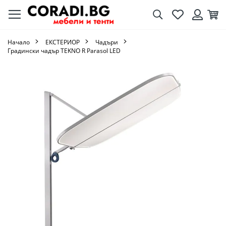
Търсене
Любими
Кол
Вход
Начало
ЕКСТЕРИОР
Чадъри
Градински чадър TEKNO R Parasol LED
Преминете
към
края
на
галерията
на
изображенията