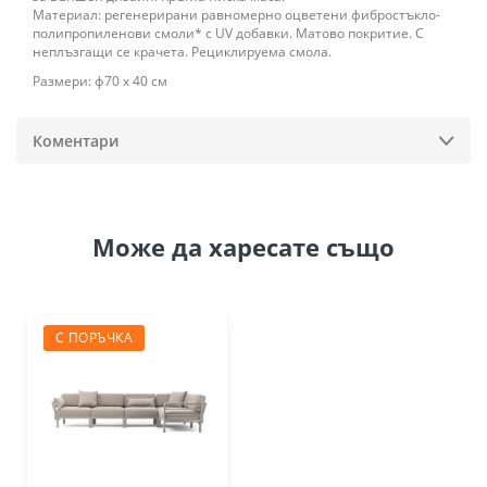
Материал: регенерирани равномерно оцветени фибростъкло-
полипропиленови смоли* с UV добавки. Матово покритие. С
неплъзгащи се крачета. Рециклируема смола.
Размери: ф70 х 40 см
Коментари
Може да
харесате също
С ПОРЪЧКА