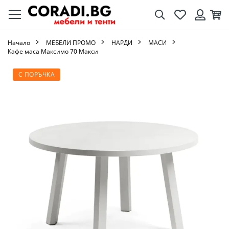
Търсене
Любими
Кол
Вход
Начало
МЕБЕЛИ ПРОМО
НАРДИ
МАСИ
Кафе маса Максимо 70 Макси
Преминете
С ПОРЪЧКА
към
края
на
галерията
на
изображенията