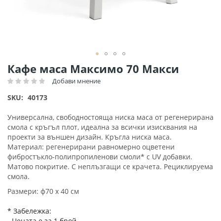
Преминете
Кафе маса Максимо 70 Макси
към
Добави мнение
Рейтинг:
началото
на
SKU
40173
галерия
със
Универсална, свободностояща ниска маса от регенерирана
снимки
смола с кръгъл плот, идеална за всички изисквания на
проекти за външен дизайн. Кръгла ниска маса.
Материал: регенерирани равномерно оцветени
фибростъкло-полипропиленови смоли* с UV добавки.
Матово покритие. С неплъзгащи се крачета. Рециклируема
смола.
Размери: ф70 х 40 см
* Забележка:
- Цената е за 1 брой.