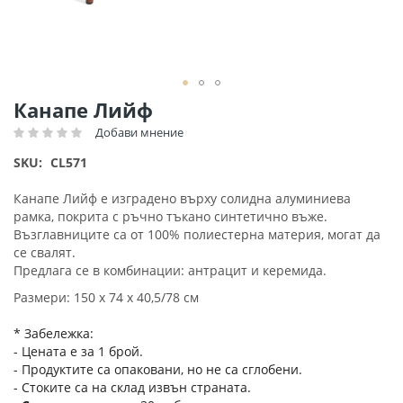
Преминете
Канапе Лийф
към
Добави мнение
Рейтинг:
началото
на
SKU
CL571
галерия
със
Канапе Лийф е изградено върху солидна алуминиева
снимки
рамка, покрита с ръчно тъкано синтетично въже.
Възглавниците са от 100% полиестерна материя, могат да
се свалят.
Предлага се в комбинации: антрацит и керемида.
Размери: 150 х 74 х 40,5/78 см
* Забележка:
- Цената е за 1 брой.
- Продуктите са опаковани, но не са сглобени.
- Стоките са на склад извън страната.