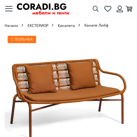
Търсене
Любими
Кол
Вход
Канапе Лийф
Начало
ЕКСТЕРИОР
Канапета
Преминете
С ПОРЪЧКА
към
края
на
галерията
на
изображенията