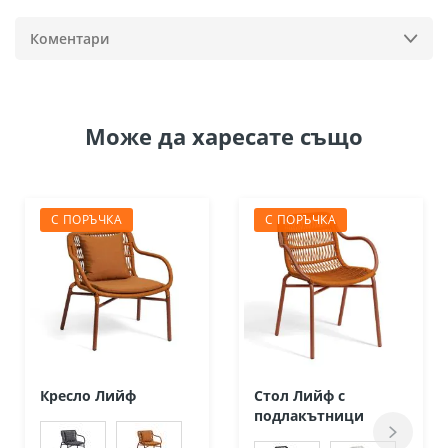
Коментари
Може да
харесате също
С ПОРЪЧКА
С ПОРЪЧКА
Кресло Лийф
Стол Лийф с
подлакътници