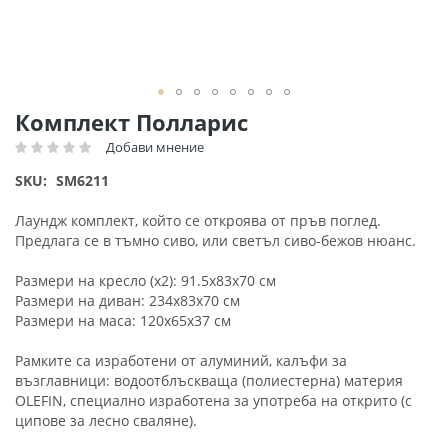
Преминете
Комплект Полларис
към
Добави мнение
Рейтинг:
началото
на
SKU
SM6211
галерия
със
Лаундж комплект, който се откроява от пръв поглед.
снимки
Предлага се в тъмно сиво, или светъл сиво-бежов нюанс.
Размери на кресло (х2): 91.5x83x70 см
Размери на диван: 234x83x70 см
Размери на маса: 120x65x37 см
Рамките са изработени от алуминий, калъфи за
възглавници: водоотблъскваща (полиестерна) материя
OLEFIN, специално изработена за употреба на открито (с
ципове за лесно сваляне).