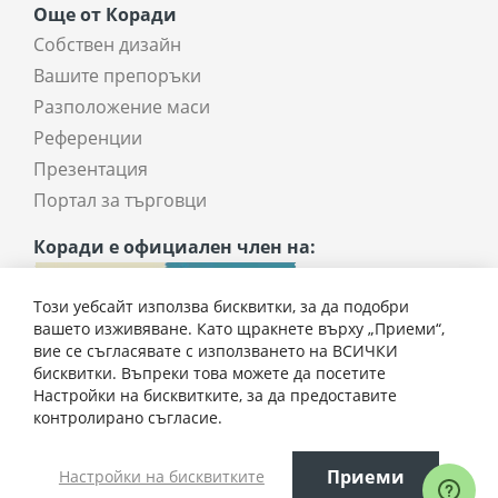
Още от Коради
Собствен дизайн
Вашите препоръки
Разположение маси
Референции
Презентация
Портал за търговци
Коради е официален член на:
Този уебсайт използва бисквитки, за да подобри
вашето изживяване. Като щракнете върху „Приеми“,
вие се съгласявате с използването на ВСИЧКИ
бисквитки. Въпреки това можете да посетите
Настройки на бисквитките, за да предоставите
2875,00 € / 5623,01 лв.
контролирано съгласие.
Всички права запазени © 2025 coradi.bg
Приеми
Настройки на бисквитките
Добави
Електронен магазин