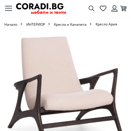
Търсене
Любими
Кол
Вход
Кресло Ария
Начало
ИНТЕРИОР
Кресла и Канапета
Преминете
към
края
на
галерията
на
изображенията