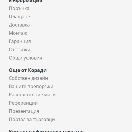
Информация
Поръчка
Плащане
Доставка
Монтаж
Гаранция
Отстъпки
Общи условия
Още от Коради
Собствен дизайн
Вашите препоръки
Разположение маси
Референции
Презентация
Портал за търговци
Коради е официален член на: