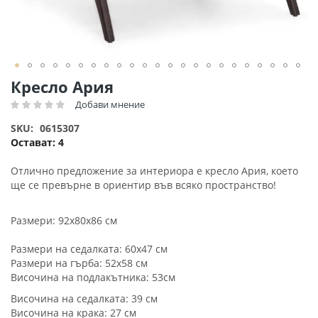
Преминете
Кресло Ария
към
Добави мнение
Рейтинг:
началото
на
SKU
0615307
галерия
Остават:
4
със
снимки
Отлично предложение за интериора е кресло Ария, което
ще се превърне в ориентир във всяко пространство!
Размери: 92x80x86 см
Размери на седалката: 60х47 см
Размери на гърба: 52х58 см
Височина на подлакътника: 53см
Височина на седалката: 39 см
Височина на крака: 27 см