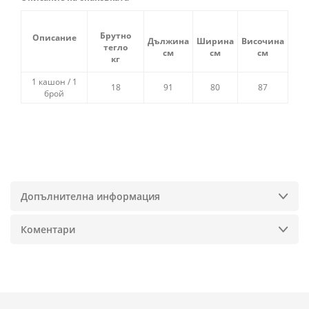
Брутно
Описание
Дължина
Ширина
Височина
тегло
см
см
см
кг
1 кашон / 1
18
91
80
87
брой
Допълнителна информация
Коментари