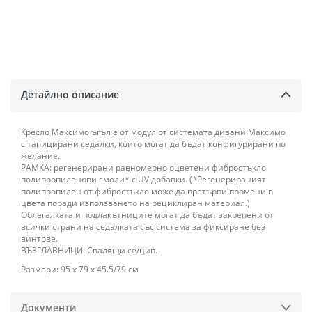
Детайлно описание
Кресло Максимо ъгъл е от модул от системата дивани Максимо
с тапицирани седалки, които могат да бъдат конфигурирани по
желание.
РАМКА: регенерирани равномерно оцветени фибростъкло
полипропиленови смоли* с UV добавки. (*Регенерираният
полипропилен от фибростъкло може да претърпи промени в
цвета поради използването на рециклиран материал.)
Облегалката и подлакътниците могат да бъдат закрепени от
всички страни на седалката със система за фиксиране без
винтове.
ВЪЗГЛАВНИЦИ: Свалящи се/цип.
Размери: 95 х 79 х 45.5/79 см
Документи