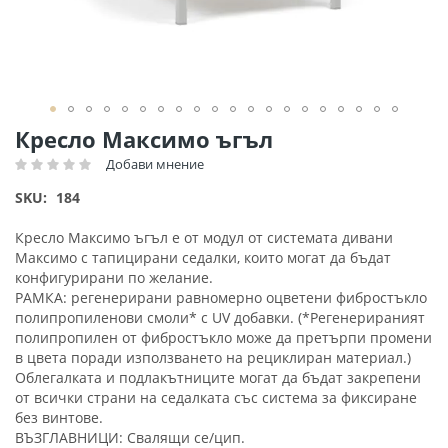
Преминете
Кресло Максимо ъгъл
към
Добави мнение
Рейтинг:
началото
на
SKU
184
галерия
със
Кресло Максимо ъгъл е от модул от системата дивани
снимки
Максимо с тапицирани седалки, които могат да бъдат
конфигурирани по желание.
РАМКА: регенерирани равномерно оцветени фибростъкло
полипропиленови смоли* с UV добавки. (*Регенерираният
полипропилен от фибростъкло може да претърпи промени
в цвета поради използването на рециклиран материал.)
Облегалката и подлакътниците могат да бъдат закрепени
от всички страни на седалката със система за фиксиране
без винтове.
ВЪЗГЛАВНИЦИ: Свалящи се/цип.