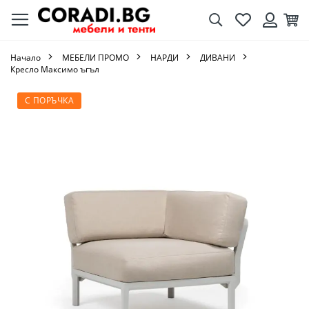
Търсене
Любими
Кол
Вход
Начало
МЕБЕЛИ ПРОМО
НАРДИ
ДИВАНИ
Кресло Максимо ъгъл
Преминете
С ПОРЪЧКА
към
края
на
галерията
на
изображенията