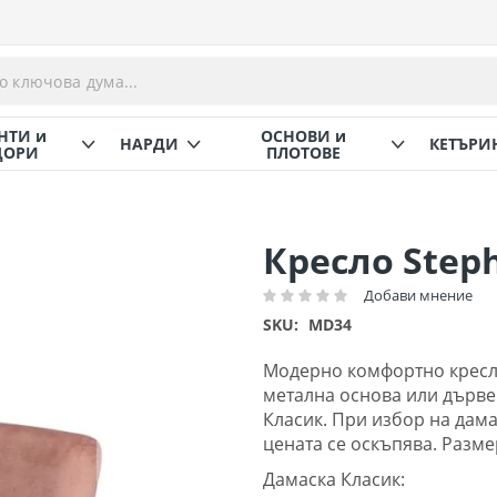
НТИ и
ОСНОВИ и
НАРДИ
КЕТЪРИ
ОРИ
ПЛОТОВЕ
Кресло Step
Добави мнение
Рейтинг:
SKU
MD34
Модерно комфортно кресло
метална основа или дървен
Класик. При избор на дама
цената се оскъпява. Размер
Дамаска Класик: