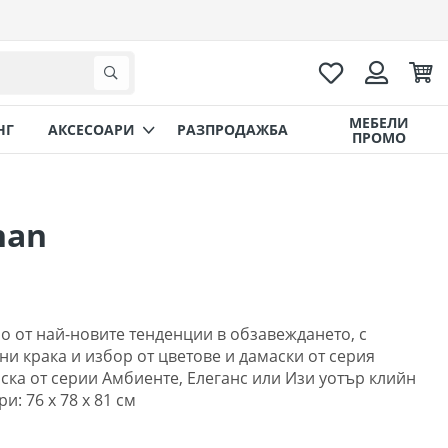
Любими
Коли
Търсене
Вход
МЕБЕЛИ
НГ
AКСЕСОАРИ
РАЗПРОДАЖБА
ПРОМО
han
 от най-новите тенденции в обзавеждането, с
и крака и избор от цветове и дамаски от серия
ска от серии Амбиенте, Елеганс или Изи уотър клийн
и: 76 х 78 х 81 см