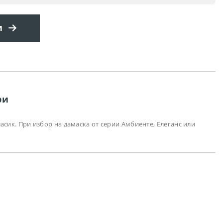
и
ри
асик. При избор на дамаска от серии Амбиенте, Елеганс или