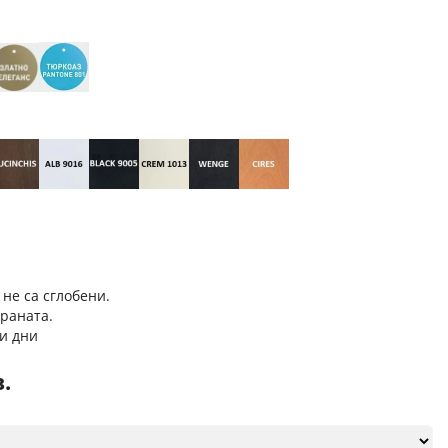
 не са сглобени.
траната.
и дни
в.