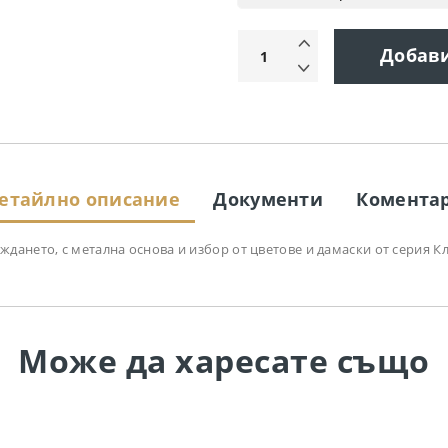
Добав
етайлно описание
Документи
Комента
ането, с метална основа и избор от цветове и дамаски от серия Кл
Може да
харесате също