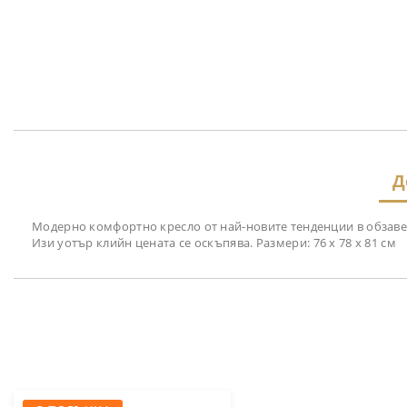
Д
Модерно комфортно кресло от най-новите тенденции в обзавежд
Изи уотър клийн цената се оскъпява. Размери: 76 х 78 х 81 см