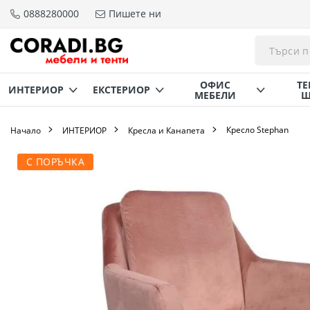
0888280000
Пишете ни
Прескачане
към
съдържанието
ОФИС
ТЕ
ИНТЕРИОР
ЕКСТЕРИОР
МЕБЕЛИ
Щ
Кресло Stephan
Начало
ИНТЕРИОР
Кресла и Канапета
Преминете
С ПОРЪЧКА
към
края
на
галерията
на
изображенията