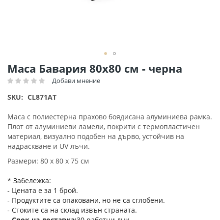
Преминете
Маса Бавария 80х80 см - черна
към
Добави мнение
Рейтинг:
началото
на
SKU
CL871AT
галерия
със
Маса с полиестерна прахово боядисана алуминиева рамка.
снимки
Плот от алуминиеви ламели, покрити с термопластичен
материал, визуално подобен на дърво, устойчив на
надраскване и UV лъчи.
Размери: 80 х 80 х 75 см
* Забележка:
- Цената е за 1 брой.
- Продуктите са опаковани, но не са сглобени.
- Стоките са на склад извън страната.
Срок на доставка
30 работни дни