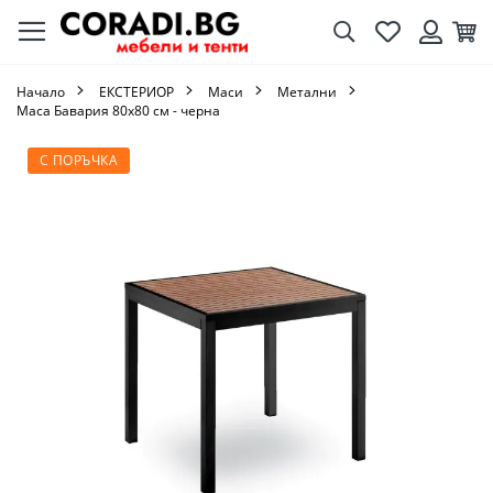
Търсене
Любими
Кол
Вход
Начало
ЕКСТЕРИОР
Маси
Метални
Маса Бавария 80х80 см - черна
Преминете
С ПОРЪЧКА
към
края
на
галерията
на
изображенията