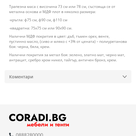
Трапезна маса с височина 73 см или 78 см, състояща се от
метална основа и МДФ плот в няколко размера:
-кръгла: ф75 см, ф90 см, ф110 см
-квадратна: 75х75 см или 90х90 см.
Налични МДФ покрития в цвят: дъб, тъмен орех, венге,
пустинно масло, (сиво и мляко с +3% от цената) – полиуретанова
боя: черна, бяла, крем.
Налични покрития за метал боя: зелено, златно мат, черно мат,
антрацит, сребро хром никел, тайгър, античен бронз, крем.
Коментари
0888280000