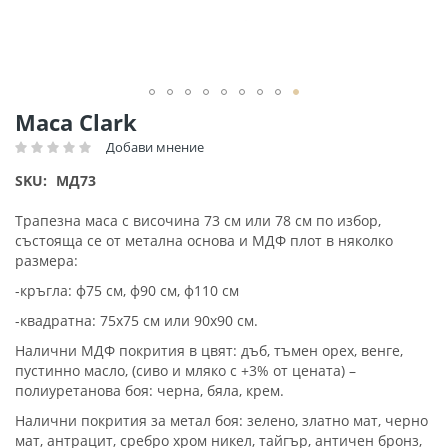
Преминете
Маса Clark
към
Добави мнение
Рейтинг:
началото
на
SKU
МД73
галерия
със
Трапезна маса с височина 73 см или 78 см по избор,
снимки
състояща се от метална основа и МДФ плот в няколко
размера:
-кръгла: ф75 см, ф90 см, ф110 см
-квадратна: 75х75 см или 90х90 см.
Налични МДФ покрития в цвят: дъб, тъмен орех, венге,
пустинно масло, (сиво и мляко с +3% от цената) –
полиуретанова боя: черна, бяла, крем.
Налични покрития за метал боя: зелено, златно мат, черно
мат, антрацит, сребро хром никел, тайгър, античен бронз,