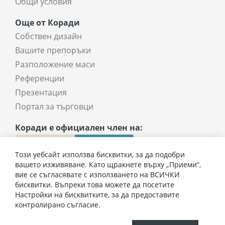
Общи условия
Още от Коради
Собствен дизайн
Вашите препоръки
Разположение маси
Референции
Презентация
Портал за търговци
Коради е официален член на:
Този уебсайт използва бисквитки, за да подобри
вашето изживяване. Като щракнете върху „Приеми“,
вие се съгласявате с използването на ВСИЧКИ
бисквитки. Въпреки това можете да посетите
Настройки на бисквитките, за да предоставите
268,50 € / 525,14 лв.
контролирано съгласие.