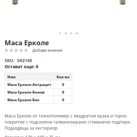
Преминете
Маса Ерколе
към
Добави мнение
Рейтинг:
началото
на
SKU
SK2145
галерия
Остават още:
0
със
снимки
Име
Кол-во
Маса Ерколе-Антрацит
0
Маса Ерколе-Бежов
0
Маса Ерколе-Бял
0
Маса Ерколе от технополимер с квадратни крака и горно
покритие с подсилени галванизирани стоманени подпори.
Подходяща за екстериор.