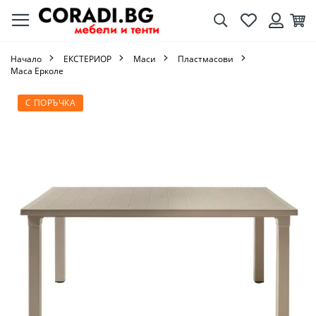
Търсене
Любими
Кол
Вход
Начало
ЕКСТЕРИОР
Маси
Пластмасови
Маса Ерколе
Преминете
С ПОРЪЧКА
към
края
на
галерията
на
изображенията