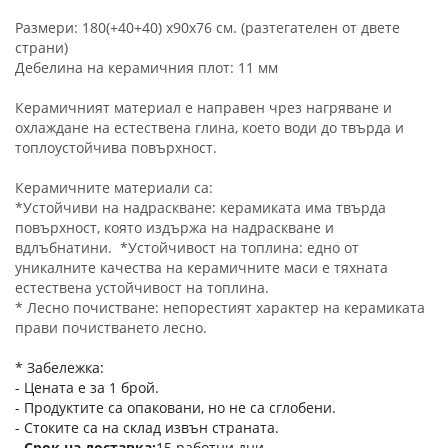
Размери: 180(+40+40) x90x76 см. (разтегателен от двете
страни)
Дебелина на керамичния плот: 11 мм
Керамичният материал е направен чрез нагряване и
охлаждане на естествена глина, което води до твърда и
топлоустойчива повърхност.
Керамичните материали са:
*Устойчиви на надраскване: керамиката има твърда
повърхност, която издържа на надраскване и
вдлъбнатини. *Устойчивост на топлина: едно от
уникалните качества на керамичните маси е тяхната
естествена устойчивост на топлина.
* Лесно почистване: непорестият характер на керамиката
прави почистването лесно.
* Забележка:
- Цената е за 1 брой.
- Продуктите са опаковани, но не са сглобени.
- Стоките са на склад извън страната.
Срок на доставка
15 работни дни