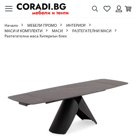
Търсене
Любими
Кол
Вход
Начало
МЕБЕЛИ ПРОМО
ИНТЕРИОР
МАСИ И КОМПЛЕКТИ
МАСИ
РАЗТЕГАТЕЛНИ МАСИ
Разтегателна маса Хипериън блек
Преминете
към
края
на
галерията
на
изображенията