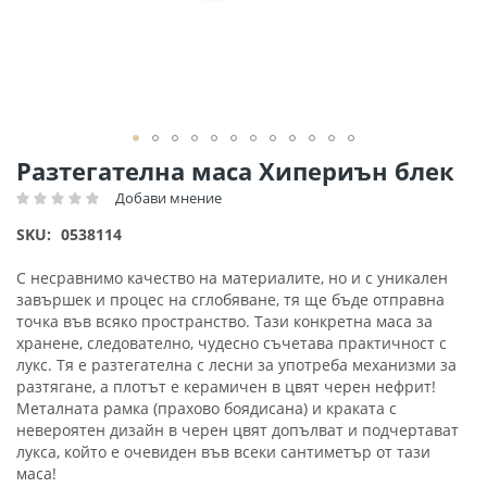
Преминете
Разтегателна маса Хипериън блек
към
Добави мнение
Рейтинг:
началото
на
SKU
0538114
галерия
със
С несравнимо качество на материалите, но и с уникален
снимки
завършек и процес на сглобяване, тя ще бъде отправна
точка във всяко пространство. Тази конкретна маса за
хранене, следователно, чудесно съчетава практичност с
лукс. Тя е разтегателна с лесни за употреба механизми за
разтягане, а плотът е керамичен в цвят черен нефрит!
Металната рамка (прахово боядисана) и краката с
невероятен дизайн в черен цвят допълват и подчертават
лукса, който е очевиден във всеки сантиметър от тази
маса!